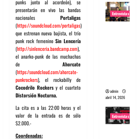
punks junto al acordeón), se
presentarán en vivo las bandas
Entrevistas
nacionales
Portaligas
(
https://soundcloud.com/portaligas
)
Entrevista
que estrenan nueva bajista, el trío
Rudy De
punk rock femenino
Sin Lencería
Anda:
(
http://sinlenceria.bandcamp.com
),
Conquista
el anarko-punk de las muchachas
ndo el
de
Ahorcate
mundo,
(
https:/soundcloud.com/ahorcate-
una tocata
punkrockers
), el rockabilly de
a la vez
Cocodrilo Rockers
y el cuarteto
admin
Distorsión Nocturna.
abril 14, 2026
La cita es a las 22:00 horas y el
valor de la entrada es de sólo
Entrevistas
$2.000.-
Entrevista
Coordenadas:
a banda