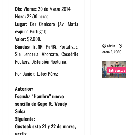
portugues
Día:
Viernes 20 de Marzo 2014.
a
Hora:
22:00 horas
Maquina:
Lugar:
Bar Cenicero (Av. Matta
Directo y
esquina Portugal).
visceral
Valor:
$2.000.
Bandas:
TraNKi PuNKi, Portaligas,
admin
enero 2, 2026
Sin Lencería, Ahorcate, Cocodrilo
Rockers, Distorsión Nocturna.
Entrevistas
Por Daniela Lobos Pérez
Entrevista
N
Anterior:
a la banda
Escucha “Hambre” nuevo
japonesa
a
sencillo de Gepe ft. Wendy
Zoobombs
Sulca
v
: Una
Siguiente:
energía
e
Gustock este 21 y 22 de marzo,
salvaje
gratis