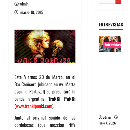
admin
marzo 18, 2015
ENTREVISTAS
Entrevistas
Entrevista
banda
Evolfo:
Este Viernes 20 de Marzo, en el
Hablándol
Bar Cenicero (ubicado en Av. Matta
e
esquina Portugal) se presentará la
directame
banda argentina
TraNKi PuNKi
nte a tu
(
www.trankipunki.com
).
espíritu
Junto al original sonido de las
admin
junio 4, 2026
cordobesas (que mezclan riffs