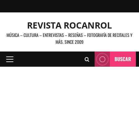
Saltar
al
contenido
REVISTA ROCANROL
MÚSICA – CULTURA – ENTREVISTAS – RESEÑAS – FOTOGRAFÍA DE RECITALES Y
MÁS. SINCE 2009
BUSCAR
Menú
principal