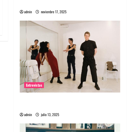
energía salvaje
admin
noviembre 17, 2025
Entrevistas
Entrevista a The Wants: Su universo
distorsionado
admin
julio 13, 2025