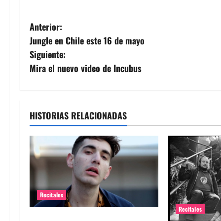
N
Anterior:
Jungle en Chile este 16 de mayo
a
Siguiente:
v
Mira el nuevo video de Incubus
e
g
HISTORIAS RELACIONADAS
a
c
i
ó
Recitales
Recitales
n
Alex Anwandter confirma primeros