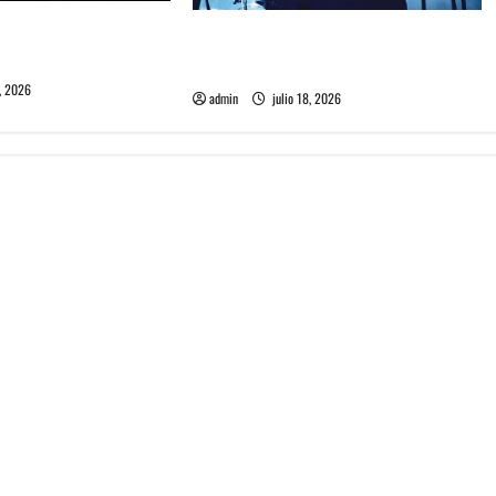
me maten debuta en
Tame Impala en Chile: La historia
especial con el público chileno
, 2026
admin
julio 18, 2026