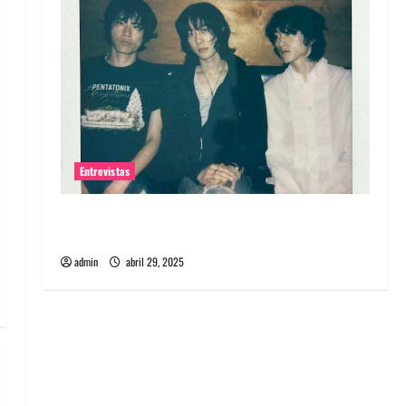
Entrevistas
Entrevista: banda PCR, No Wave y Art punk de
Corea del Sur
admin
abril 29, 2025