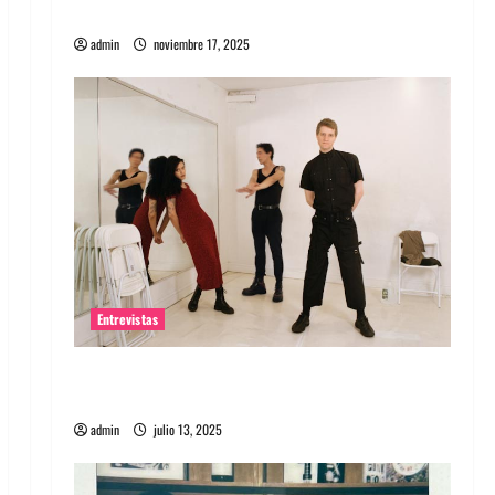
energía salvaje
admin
noviembre 17, 2025
Entrevistas
Entrevista a The Wants: Su universo
distorsionado
admin
julio 13, 2025