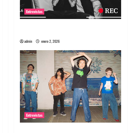
Entrevistas
Entrevista a banda portuguesa Maquina:
Directo y visceral
admin
enero 2, 2026
Entrevistas
Entrevista a la banda japonesa Zoobombs: Una