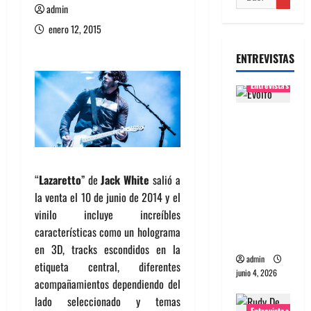
admin
enero 12, 2015
ENTREVISTAS
Entrevistas
Entrevista
banda
Evolfo:
Hablándol
“
Lazaretto
” de
Jack White
salió a
e
la venta el 10 de junio de 2014 y el
directame
vinilo incluye increíbles
nte a tu
características como un holograma
espíritu
en 3D, tracks escondidos en la
admin
etiqueta central, diferentes
junio 4, 2026
acompañamientos dependiendo del
lado seleccionado y temas
Entrevistas