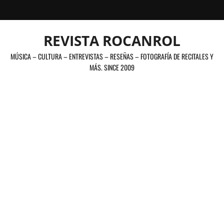
Saltar
al
contenido
REVISTA ROCANROL
MÚSICA – CULTURA – ENTREVISTAS – RESEÑAS – FOTOGRAFÍA DE RECITALES Y
MÁS. SINCE 2009