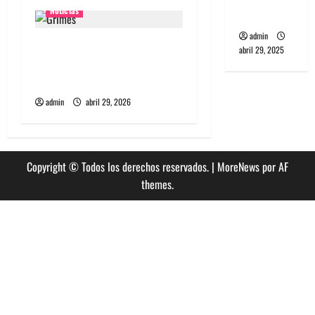
s
Noticias
Sur
admin
Grimes lanzará nuevo disco
abril 29, 2025
este 2026 llamado Psy
Opera
admin
abril 29, 2026
Copyright © Todos los derechos reservados.
|
MoreNews
por AF
themes.