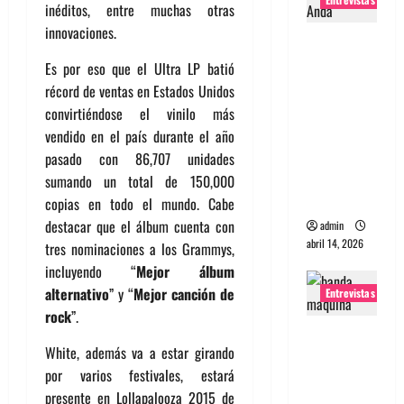
inéditos, entre muchas otras
innovaciones.
Entrevista
Rudy De
Es por eso que el Ultra LP batió
Anda:
récord de ventas en Estados Unidos
Conquista
convirtiéndose el vinilo más
ndo el
vendido en el país durante el año
mundo,
pasado con 86,707 unidades
una tocata
sumando un total de 150,000
a la vez
copias en todo el mundo. Cabe
destacar que e
l álbum cuenta con
admin
abril 14, 2026
tres nominaciones a los Grammys,
incluyendo “
Mejor álbum
alternativo
” y “
Mejor canción de
Entrevistas
rock
”.
Entrevista
White, además va a estar girando
a banda
por varios festivales, estará
portugues
presente en Lollapalooza 2015 de
a