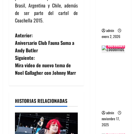
Brasil, Argentina y Chile, además
Maquina:
de ser parte del cartel de
Directo y
Coachella 2015.
visceral
admin
N
Anterior:
enero 2, 2026
Aniversario Club Fauna Suma a
Entrevistas
a
Andy Butler
Siguiente:
Entrevista
v
Mira video de nuevo tema de
a la banda
e
Noel Gallagher con Johnny Marr
japonesa
Zoobombs
g
: Una
energía
a
HISTORIAS RELACIONADAS
salvaje
c
admin
noviembre 17,
i
2025
Entrevistas