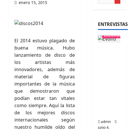
enero 15, 2015
ENTREVISTAS
Entrevistas
El 2014 estuvo plagado de
buena música. Hubo
Entrevis
lanzamiento de disco de
ta
los artistas más
banda
innovadores, además de
Evolfo:
material de figuras
Hablánd
importantes de la música
ole
que demostraron que
directa
podían estar tan vitales
mente a
como siempre. Aquí la lista
tu
de los mejores discos
espíritu
internacionales según
admin
nuestro humilde oído del
junio 4,