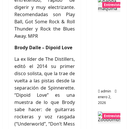
entretenido, rápido de
Entrevistas
digerir y muy electrizante.
Recomendadas son Play
Entrevis
Ball, Got Some Rock & Roll
ta a
Thunder y Rock the Blues
banda
Away. MPR
portugu
esa
Brody Dalle – Dipoid Love
Maquin
La ex líder de The Distillers,
a:
editó el 2014 su primer
Directo
disco solista, que la trae de
y
vuelta a las pistas desde la
visceral
separación de Spinnerette.
admin
“Dipoid Love” es una
enero 2,
muestra de lo que Brody
2026
sabe hacer: de guitarras
rockeras y voz rasgada
Entrevistas
(“Underworld”, “Don’t Mess