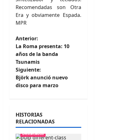
Recomendadas son Otra
Era y obviamente Espada.
MPR
N
Anterior:
La Roma presenta: 10
a
años de la banda
Tsunamis
v
Siguiente:
e
Björk anunció nuevo
disco para marzo
g
a
HISTORIAS
c
RELACIONADAS
i
Destacados