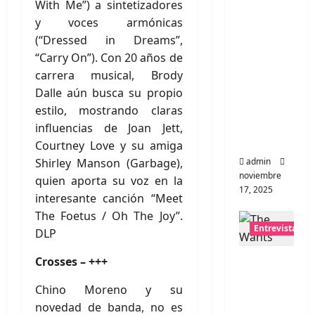
Entrevis
With Me”) a sintetizadores
ta a la
y voces armónicas
banda
(“Dressed in Dreams”,
japones
“Carry On”). Con 20 años de
a
carrera musical, Brody
Zoobom
Dalle aún busca su propio
bs: Una
estilo, mostrando claras
energía
influencias de Joan Jett,
salvaje
Courtney Love y su amiga
Shirley Manson (Garbage),
admin
noviembre
quien aporta su voz en la
17, 2025
interesante canción “Meet
The Foetus / Oh The Joy”.
Entrevistas
DLP
Entrevis
Crosses – +++
ta a The
Chino Moreno y su
Wants:
novedad de banda, no es
Su