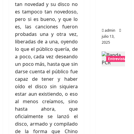
tan novedad y su disco no
universo
es tampoco tan novedoso,
distorsio
pero si es bueno, y que lo
nado
es, las canciones fueron
admin
probadas una y otra vez,
julio 13,
liberadas de a una, oyendo
2025
lo que el público quería, de
a poco, cada vez deseando
Entrevistas
un poco más, hasta que sin
darse cuenta el público fue
Entrevis
capaz de tener y haber
ta:
oído el disco sin siquiera
banda
estar aun existiendo, o eso
PCR, No
al menos creíamos, sino
Wave y
hasta ahora, que
Art
oficialmente se lanzó el
punk de
disco, armado y compilado
Corea
de la forma que Chino
del Sur