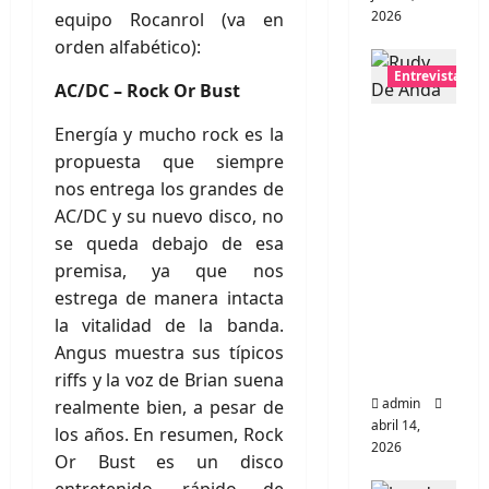
2026
equipo Rocanrol (va en
orden alfabético):
Entrevistas
AC/DC – Rock Or Bust
Entrevis
Energía y mucho rock es la
ta Rudy
propuesta que siempre
De
nos entrega los grandes de
Anda:
AC/DC y su nuevo disco, no
Conquis
se queda debajo de esa
tando el
premisa, ya que nos
mundo,
estrega de manera intacta
una
la vitalidad de la banda.
tocata a
Angus muestra sus típicos
la vez
riffs y la voz de Brian suena
admin
realmente bien, a pesar de
abril 14,
los años. En resumen, Rock
2026
Or Bust es un disco