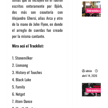
escritos enteramente por Björk,
Entrevistas
dos más son coautoría con
Alejandro Ghersi, alias Arca y otro
Entrevista
de la mano de John Flynn, en donde
Rudy De
el arreglo de cuerdas fue creado
Anda:
por la misma cantante.
Conquista
ndo el
Mira acá el Tracklist:
mundo,
una tocata
Stonemilker
a la vez
Lionsong
admin
History of Touches
abril 14, 2026
Black Lake
Family
Entrevistas
Notget
Atom Dance
Entrevista
a banda