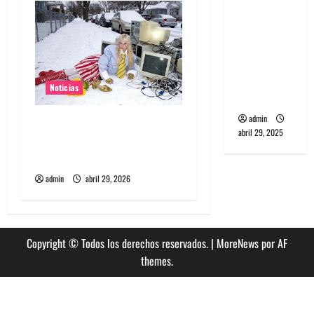
banda
s
PCR, No
Wave y Art
punk de
Corea del
Noticias
Sur
admin
Grimes lanzará nuevo disco
abril 29, 2025
este 2026 llamado Psy
Opera
admin
abril 29, 2026
Copyright © Todos los derechos reservados.
|
MoreNews
por AF
themes.