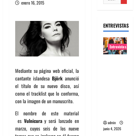
enero 16, 2015
ENTREVISTAS
Entrevistas
Entrevista
banda
Mediante su página web oficial, la
Evolfo:
cantante islandesa
Björk
anunció
Hablándol
el título de su nuevo disco, así
e
como el tracklist que lo conforma,
directame
con la imagen de un manuscrito.
nte a tu
El nombre de este material
espíritu
es
Vulnicura
y será lanzado en
admin
marzo, cuyos seis de los nueve
junio 4, 2026
temas que se incluyen en él fueron