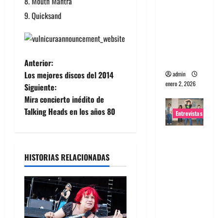
Mouth Mantra
portugues
Quicksand
a
Maquina:
Directo y
visceral
N
Anterior:
Los mejores discos del 2014
admin
a
enero 2, 2026
Siguiente:
Mira concierto inédito de
v
Talking Heads en los años 80
Entrevistas
e
Entrevista
g
a la banda
HISTORIAS RELACIONADAS
japonesa
a
Zoobombs
c
: Una
energía
i
salvaje