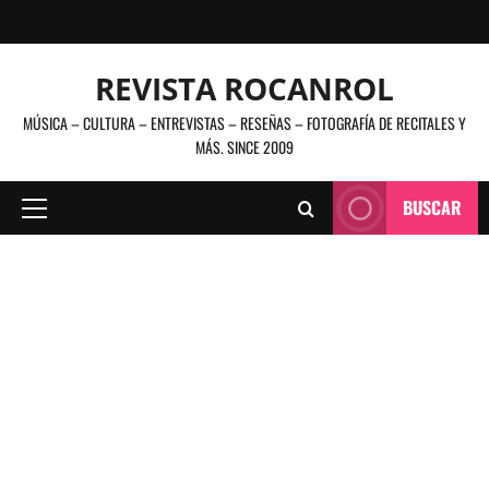
Saltar
al
contenido
REVISTA ROCANROL
MÚSICA – CULTURA – ENTREVISTAS – RESEÑAS – FOTOGRAFÍA DE RECITALES Y
MÁS. SINCE 2009
BUSCAR
Menú
principal