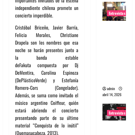
importantes invitados de la escena
independiente chilena promete un
Entrevistas
concierto imperdible.
Entrevista
Cristóbal Briceño, Javier Barría,
Rudy De
Felicia Morales, Christiane
Anda:
Drapela son los nombres que esa
Conquista
noche se harán presentes junto a
ndo el
la banda estable
mundo,
deFakuta compuesta por Dj
una tocata
DeMentira, Carolina Espinoza
a la vez
(DePlásticoVerde) y Estefanía
Romero-Cors (Congelador).
admin
Además, se suma como invitado el
abril 14, 2026
músico argentino Coiffeur, quién
estará abriendo el concierto
Entrevistas
presentando parte de su último
material “Conquista de lo inútil”
Entrevista
(Quemasucabeza, 2013).
a banda