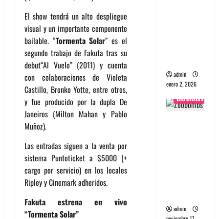
portugues
El show tendrá un alto despliegue
a
visual y un importante componente
Maquina:
bailable. “
Tormenta Solar
” es el
Directo y
segundo trabajo de Fakuta tras su
visceral
debut“Al Vuelo” (2011) y cuenta
admin
con colaboraciones de Violeta
enero 2, 2026
Castillo, Bronko Yotte, entre otros,
Entrevistas
y fue producido por la dupla De
Janeiros (Milton Mahan y Pablo
Entrevista
Muñoz).
a la banda
japonesa
Las entradas siguen a la venta por
Zoobombs
sistema Puntoticket a $5000 (+
: Una
cargo por servicio) en los locales
energía
Ripley y Cinemark adheridos.
salvaje
Fakuta estrena en vivo
admin
“Tormenta Solar”
noviembre 17,