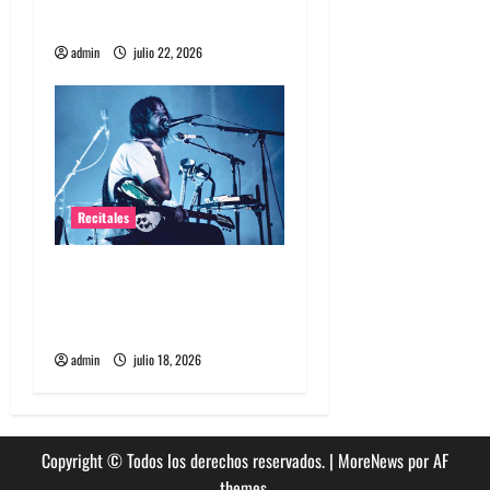
d
debuta en Chile
a
admin
julio 22, 2026
s
Recitales
Tame Impala en Chile: La
historia especial con el
público chileno
admin
julio 18, 2026
Copyright © Todos los derechos reservados.
|
MoreNews
por AF
themes.