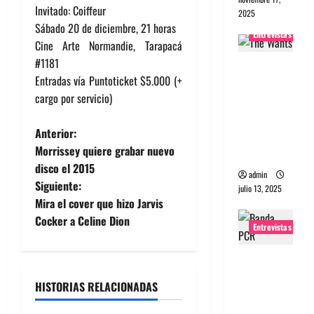
Invitado: Coiffeur
2025
Sábado 20 de diciembre, 21 horas
Entrevistas
Cine Arte Normandie, Tarapacá
#1181
Entrevista
Entradas vía Puntoticket $5.000 (+
a The
cargo por servicio)
Wants: Su
universo
N
Anterior:
distorsion
Morrissey quiere grabar nuevo
ado
a
disco el 2015
admin
Siguiente:
v
julio 13, 2025
Mira el cover que hizo Jarvis
e
Cocker a Celine Dion
Entrevistas
g
Entrevista:
banda
a
HISTORIAS RELACIONADAS
PCR, No
Wave y Art