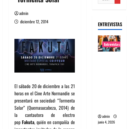
admin
diciembre 12, 2014
ENTREVISTAS
Entrevistas
Entrevista
banda
Evolfo:
Hablándol
El sábado 20 de diciembre a las 21
e
horas en el Cine Arte Normandie se
directame
presentará en sociedad: “Tormenta
nte a tu
Solar” (Quemasucabeza, 2014) de
espíritu
la cantautora de electro
admin
pop
Fakuta
, quién en compañía de
junio 4, 2026