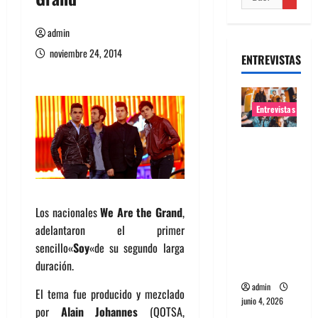
admin
noviembre 24, 2014
ENTREVISTAS
Entrevistas
Entrevista
banda
Evolfo:
Hablándol
Los nacionales
We Are the Grand
,
e
adelantaron el primer
directame
sencillo
«
Soy
«
de su segundo larga
nte a tu
duración.
espíritu
admin
El tema fue producido y mezclado
junio 4, 2026
por
Alain Johannes
(QOTSA,