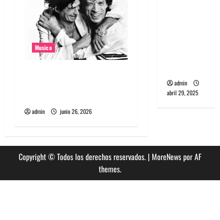
banda
PCR, No
Wave y Art
punk de
Musica
Corea del
Sur
The Rolling Stones estrenó
admin
nuevo single llamado
abril 29, 2025
Jealous Lover
admin
junio 26, 2026
Copyright © Todos los derechos reservados.
|
MoreNews
por AF
themes.