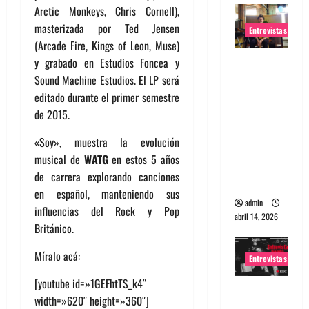
Arctic Monkeys, Chris Cornell),
masterizada por Ted Jensen
Entrevistas
(Arcade Fire, Kings of Leon, Muse)
Entrevista
y grabado en Estudios Foncea y
Rudy De
Sound Machine Estudios. El LP será
Anda:
editado durante el primer semestre
Conquista
de 2015.
ndo el
«Soy», muestra la evolución
mundo,
musical de
WATG
en estos 5 años
una tocata
de carrera explorando canciones
a la vez
en español, manteniendo sus
admin
influencias del Rock y Pop
abril 14, 2026
Británico.
Míralo acá:
Entrevistas
[youtube id=»1GEFhtTS_k4″
Entrevista
width=»620″ height=»360″]
a banda