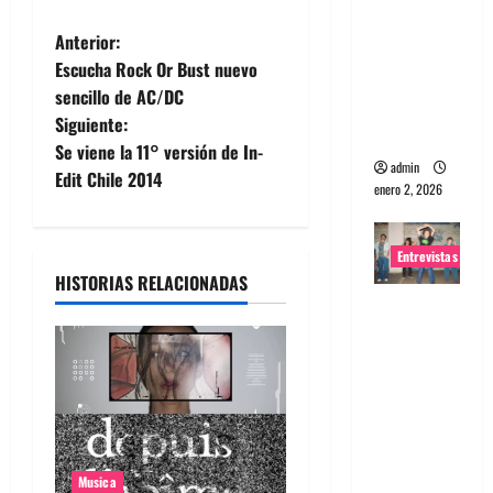
portugues
N
Anterior:
a
Escucha Rock Or Bust nuevo
Maquina:
a
sencillo de AC/DC
Directo y
Siguiente:
v
visceral
Se viene la 11° versión de In-
admin
e
Edit Chile 2014
enero 2, 2026
g
Entrevistas
a
HISTORIAS RELACIONADAS
Entrevista
c
a la banda
japonesa
i
Zoobombs
ó
: Una
energía
n
salvaje
Musica