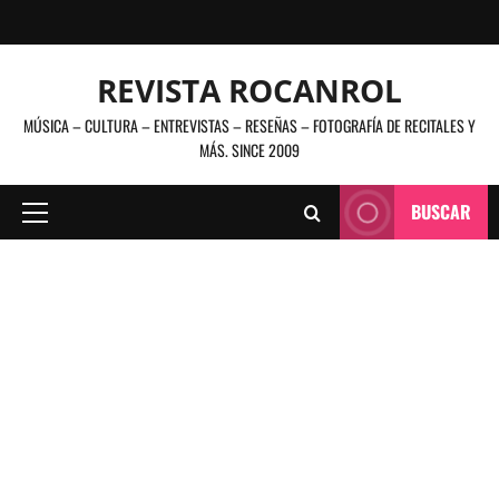
Saltar
al
contenido
REVISTA ROCANROL
MÚSICA – CULTURA – ENTREVISTAS – RESEÑAS – FOTOGRAFÍA DE RECITALES Y
MÁS. SINCE 2009
BUSCAR
Menú
principal