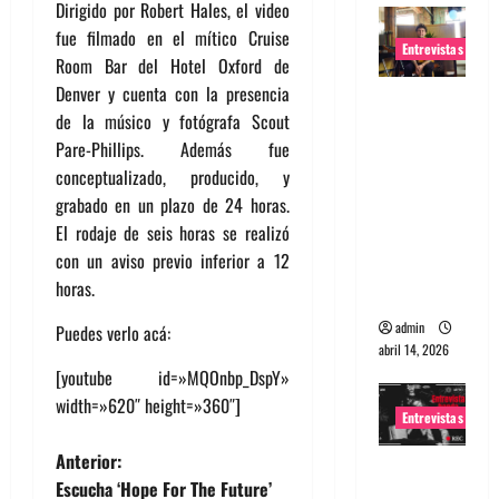
Dirigido por Robert Hales, el video
fue filmado en el mítico Cruise
Entrevistas
Room Bar del Hotel Oxford de
Denver y cuenta con la presencia
Entrevista
de la músico y fotógrafa Scout
Rudy De
Pare-Phillips. Además fue
Anda:
conceptualizado, producido, y
Conquista
grabado en un plazo de 24 horas.
ndo el
El rodaje de seis horas se realizó
mundo,
con un aviso previo inferior a 12
una tocata
horas.
a la vez
admin
Puedes verlo acá:
abril 14, 2026
[youtube id=»MQOnbp_DspY»
width=»620″ height=»360″]
Entrevistas
N
Anterior:
Entrevista
Escucha ‘Hope For The Future’
a banda