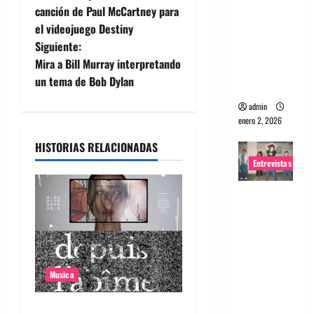
a
canción de Paul McCartney para
portugues
el videojuego Destiny
v
a
Siguiente:
Maquina:
e
Mira a Bill Murray interpretando
Directo y
un tema de Bob Dylan
visceral
g
admin
a
enero 2, 2026
HISTORIAS RELACIONADAS
c
Entrevistas
i
Entrevista
ó
a la banda
japonesa
n
Zoobombs
: Una
d
Musica
energía
e
salvaje
Canciones recomendadas