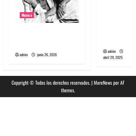
banda
PCR, No
Musica
Wave y Art
punk de
The Rolling Stones estrenó
Corea del
nuevo single llamado
Sur
Jealous Lover
admin
admin
junio 26, 2026
abril 29, 2025
Copyright © Todos los derechos reservados.
|
MoreNews
por AF
themes.