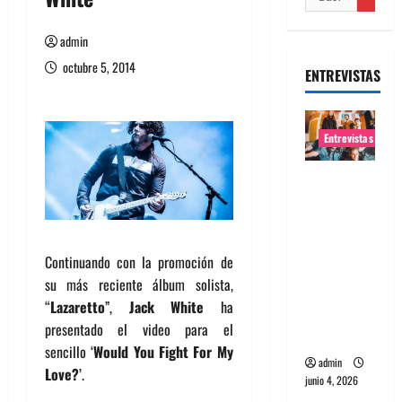
admin
octubre 5, 2014
ENTREVISTAS
Entrevistas
Entrevista
banda
Evolfo:
Hablándol
Continuando con la promoción de
e
su más reciente álbum solista,
directame
“
Lazaretto
”,
Jack White
ha
nte a tu
presentado el video para el
espíritu
sencillo ‘
Would You Fight For My
admin
Love?
’.
junio 4, 2026