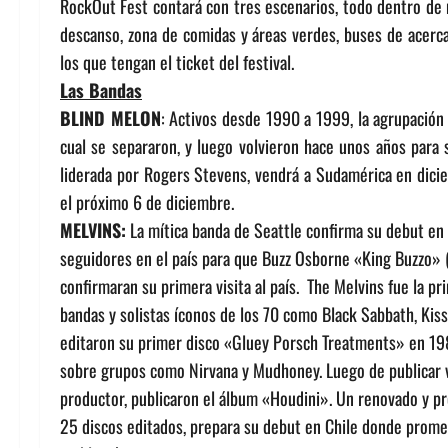
RockOut Fest contará con tres escenarios, todo dentro de 
descanso, zona de comidas y áreas verdes, buses de acerc
los que tengan el ticket del festival.
Las Bandas
BLIND MELON
:
Activos desde 1990 a 1999, la agrupación 
cual se separaron, y luego volvieron hace unos años para 
liderada por Rogers Stevens, vendrá a Sudamérica en dicie
el próximo 6 de diciembre.
MELVINS:
La mítica banda de Seattle confirma su debut en 
seguidores en el país para que Buzz Osborne «King Buzzo» (L
confirmaran su primera visita al país. The Melvins fue la 
bandas y solistas íconos de los 70 como Black Sabbath, Kis
editaron su primer disco «Gluey Porsch Treatments» en 1987.
sobre grupos como Nirvana y Mudhoney. Luego de publicar v
productor, publicaron el álbum «Houdini».
Un renovado y pr
25 discos editados, prepara su debut en Chile donde prome