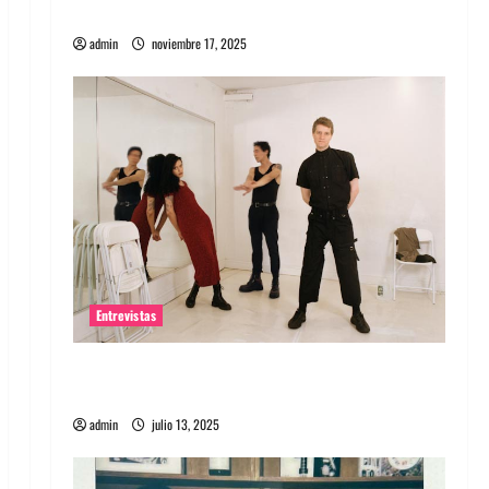
energía salvaje
admin
noviembre 17, 2025
Entrevistas
Entrevista a The Wants: Su universo
distorsionado
admin
julio 13, 2025