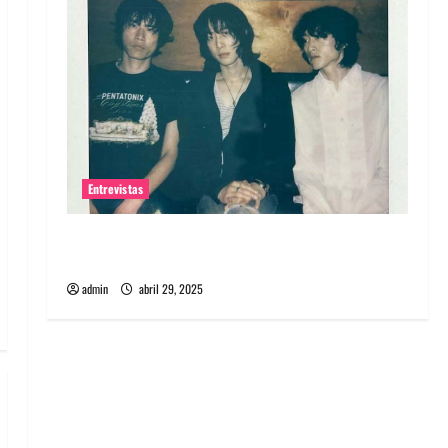
Entrevistas
Entrevista: banda PCR, No Wave y Art punk de
Corea del Sur
admin
abril 29, 2025