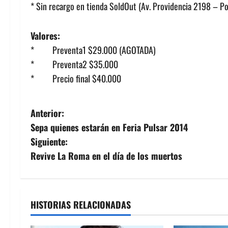
* Sin recargo en tienda SoldOut (Av. Providencia 2198 – Por
Valores:
* Preventa1 $29.000 (AGOTADA)
* Preventa2 $35.000
* Precio final $40.000
N
Anterior:
Sepa quienes estarán en Feria Pulsar 2014
a
Siguiente:
v
Revive La Roma en el día de los muertos
e
g
HISTORIAS RELACIONADAS
a