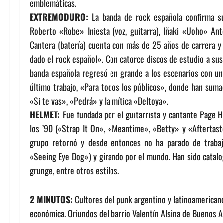
emblemáticas.
EXTREMODURO:
La banda de rock española confirma su 
Roberto «Robe» Iniesta (voz, guitarra), Iñaki «Uoho» Antó
Cantera (batería) cuenta con más de 25 años de carrera y
dado el rock español». Con catorce discos de estudio a sus
banda española regresó en grande a los escenarios con un
último trabajo, «Para todos los públicos», donde han sum
«Si te vas», «Pedrá» y la mítica «Deltoya».
HELMET:
Fue fundada por el guitarrista y cantante Page 
los ’90 («Strap It On», «Meantime», «Betty» y «Aftertast
grupo retornó y desde entonces no ha parado de trabaj
«Seeing Eye Dog») y girando por el mundo. Han sido catalo
grunge, entre otros estilos.
2 MINUTOS:
Cultores del punk argentino y latinoamericano,
económica. Oriundos del barrio Valentín Alsina de Buenos Ai