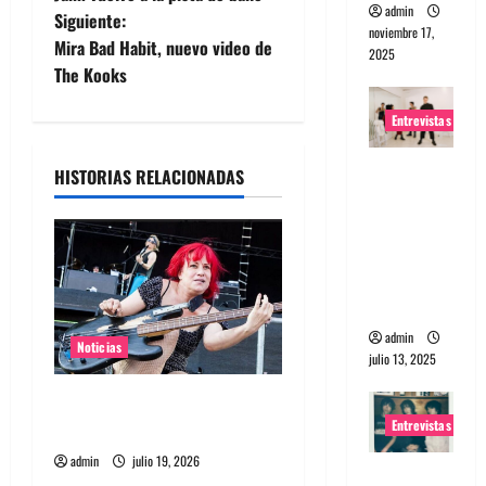
admin
Siguiente:
v
noviembre 17,
Mira Bad Habit, nuevo video de
2025
e
The Kooks
g
Entrevistas
a
Entrevista
HISTORIAS RELACIONADAS
a The
c
Wants: Su
universo
i
distorsion
ó
ado
admin
n
Noticias
julio 13, 2025
d
Bajista de L7 Jennifer Finch
Entrevistas
murió a los 59 años
e
admin
julio 19, 2026
Entrevista: