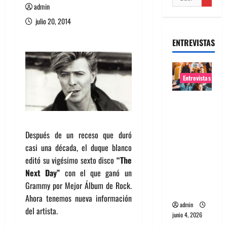
admin
julio 20, 2014
ENTREVISTAS
Entrevistas
Entrevista
banda
Evolfo:
Después de un receso que duró
Hablándol
casi una década, el duque blanco
e
editó su vigésimo sexto disco
“The
directame
Next Day”
con el que ganó un
nte a tu
Grammy por Mejor Álbum de Rock.
espíritu
Ahora tenemos nueva información
admin
del artista.
junio 4, 2026