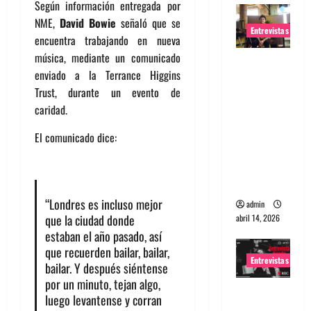
Según información entregada por
NME,
David Bowie
señaló que se
Entrevistas
encuentra trabajando en nueva
música, mediante un comunicado
Entrevista
enviado a la Terrance Higgins
Rudy De
Trust, durante un evento de
Anda:
caridad.
Conquista
ndo el
El comunicado dice:
mundo,
una tocata
a la vez
“Londres es incluso mejor
admin
que la ciudad donde
abril 14, 2026
estaban el año pasado, así
que recuerden bailar, bailar,
Entrevistas
bailar. Y después siéntense
por un minuto, tejan algo,
Entrevista
luego levantense y corran
a banda