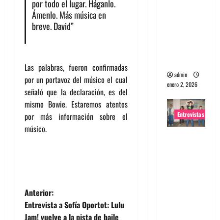
por todo el lugar. Háganlo.
portugues
Ámenlo. Más música en
a
breve. David”
Maquina:
Directo y
visceral
Las palabras, fueron confirmadas
admin
por un portavoz del músico el cual
enero 2, 2026
señaló que la declaración, es del
mismo Bowie. Estaremos atentos
Entrevistas
por más información sobre el
músico.
Entrevista
a la banda
japonesa
Zoobombs
: Una
N
Anterior:
energía
Entrevista a Sofía Oportot: Lulu
salvaje
a
Jam! vuelve a la pista de baile