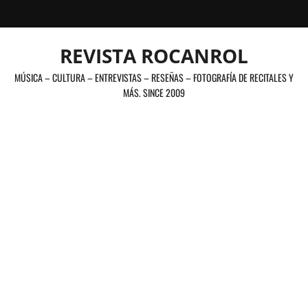
Saltar
al
contenido
REVISTA ROCANROL
MÚSICA – CULTURA – ENTREVISTAS – RESEÑAS – FOTOGRAFÍA DE RECITALES Y
MÁS. SINCE 2009