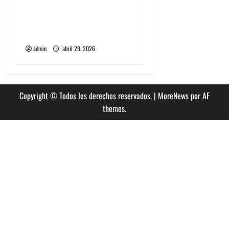
Grimes lanzará nuevo disco
este 2026 llamado Psy
Opera
admin
abril 29, 2026
Copyright © Todos los derechos reservados.
|
MoreNews
por AF
themes.