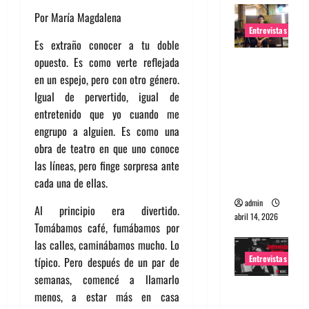
Por María Magdalena
Entrevistas
Es extraño conocer a tu doble
Entrevista
opuesto. Es como verte reflejada
Rudy De
en un espejo, pero con otro género.
Anda:
Igual de pervertido, igual de
Conquista
entretenido que yo cuando me
ndo el
engrupo a alguien. Es como una
mundo,
obra de teatro en que uno conoce
una tocata
las líneas, pero finge sorpresa ante
a la vez
cada una de ellas.
admin
Al principio era divertido.
abril 14, 2026
Tomábamos café, fumábamos por
las calles, caminábamos mucho. Lo
Entrevistas
típico. Pero después de un par de
semanas, comencé a llamarlo
Entrevista
menos, a estar más en casa
a banda