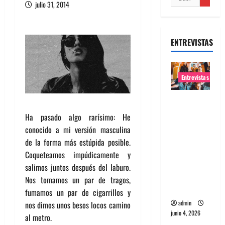
julio 31, 2014
ENTREVISTAS
Entrevistas
Entrevista
banda
Ha pasado algo rarísimo: He
Evolfo:
conocido a mi versión masculina
Hablándol
de la forma más estúpida posible.
e
Coqueteamos impúdicamente y
directame
salimos juntos después del laburo.
nte a tu
Nos tomamos un par de tragos,
espíritu
fumamos un par de cigarrillos y
admin
nos dimos unos besos locos camino
junio 4, 2026
al metro.