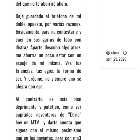
del que no te aburriré ahora.
banda
PCR, No
Dejé guardado el teléfono de mi
Wave y Art
doble opuesto, por varias razones.
punk de
Básicamente, para no contestarle y
Corea del
caer en sus garras de lobo con
Sur
disfraz. Aparte, descubrí algo atroz:
admin
me aburría un poco estar con un
abril 29, 2025
espejo de mi misma. Ves tus
falencias, tus egos, tu forma de
ser. Y créeme, no siempre uno se
alegra con eso.
Al contrario, es más bien
deprimente y patético, como ver
capítulos noventeros de “Daria”
hoy en MTV y darte cuenta que
sigues con el mismo pesimismo
que en los noventas, pero con mp3