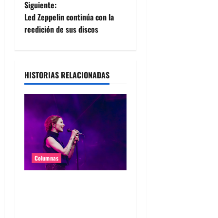
v
Siguiente:
e
Led Zeppelin continúa con la
reedición de sus discos
g
a
HISTORIAS RELACIONADAS
c
i
ó
n
d
Columnas
e
The Cardigans en Chile
2026: Tontamente
e
enamorados de una banda