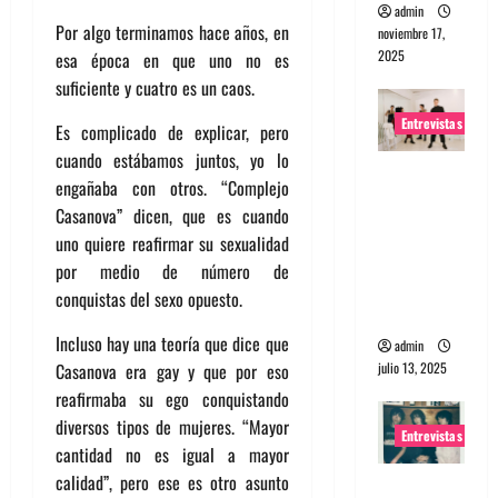
admin
Por algo terminamos hace años, en
noviembre 17,
2025
esa época en que uno no es
suficiente y cuatro es un caos.
Entrevistas
Es complicado de explicar, pero
cuando estábamos juntos, yo lo
Entrevista
engañaba con otros. “Complejo
a The
Casanova” dicen, que es cuando
Wants: Su
uno quiere reafirmar su sexualidad
universo
por medio de número de
distorsion
conquistas del sexo opuesto.
ado
Incluso hay una teoría que dice que
admin
julio 13, 2025
Casanova era gay y que por eso
reafirmaba su ego conquistando
diversos tipos de mujeres. “Mayor
Entrevistas
cantidad no es igual a mayor
calidad”, pero ese es otro asunto
Entrevista: