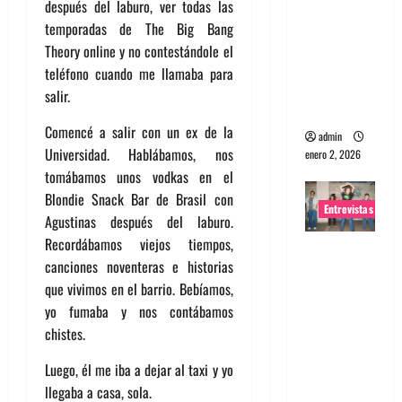
después del laburo, ver todas las
portugues
temporadas de The Big Bang
a
Theory online y no contestándole el
Maquina:
teléfono cuando me llamaba para
Directo y
salir.
visceral
Comencé a salir con un ex de la
admin
Universidad. Hablábamos, nos
enero 2, 2026
tomábamos unos vodkas en el
Blondie Snack Bar de Brasil con
Entrevistas
Agustinas después del laburo.
Recordábamos viejos tiempos,
Entrevista
canciones noventeras e historias
a la banda
que vivimos en el barrio. Bebíamos,
japonesa
yo fumaba y nos contábamos
Zoobombs
chistes.
: Una
energía
Luego, él me iba a dejar al taxi y yo
salvaje
llegaba a casa, sola.