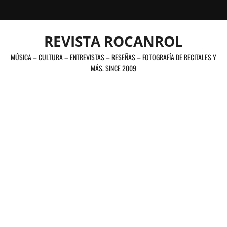
Saltar
al
contenido
REVISTA ROCANROL
MÚSICA – CULTURA – ENTREVISTAS – RESEÑAS – FOTOGRAFÍA DE RECITALES Y
MÁS. SINCE 2009