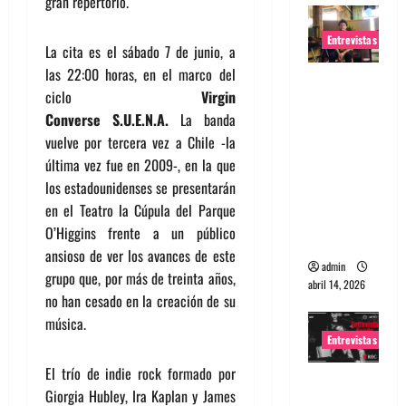
gran repertorio.
Entrevistas
La cita es el sábado 7 de junio, a
las 22:00 horas, en el marco del
Entrevista
ciclo
Virgin
Rudy De
Converse
S.U.E.N.A.
La banda
Anda:
vuelve por tercera vez a Chile -la
Conquista
última vez fue en 2009-, en la que
ndo el
los estadounidenses se presentarán
mundo,
en el Teatro la Cúpula del Parque
una tocata
O’Higgins frente a un público
a la vez
ansioso de ver los avances de este
admin
grupo que, por más de treinta años,
abril 14, 2026
no han cesado en la creación de su
música.
Entrevistas
El trío de indie rock formado por
Entrevista
Giorgia Hubley, Ira Kaplan y James
a banda