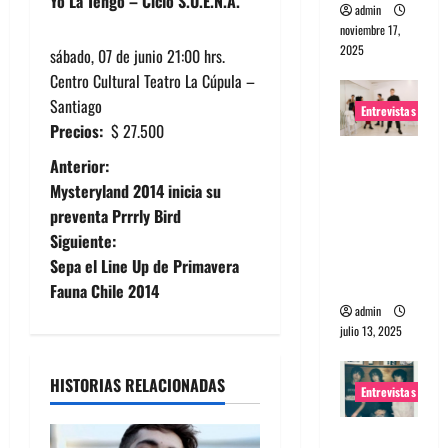
Yo La Tengo – Ciclo S.U.E.N.A.
admin
noviembre 17,
2025
sábado, 07 de junio 21:00 hrs.
Centro Cultural Teatro La Cúpula –
Santiago
Entrevistas
Precios:
$ 27.500
Entrevista
N
Anterior:
a The
Mysteryland 2014 inicia su
a
Wants: Su
preventa Prrrly Bird
universo
Siguiente:
v
distorsion
Sepa el Line Up de Primavera
ado
e
Fauna Chile 2014
admin
g
julio 13, 2025
a
HISTORIAS RELACIONADAS
Entrevistas
c
Entrevista: