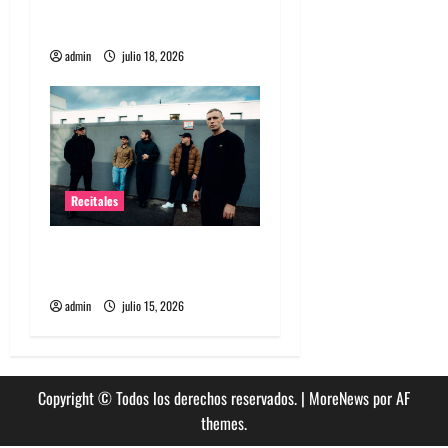
historia especial con el
a
público chileno
admin
julio 18, 2026
s
Recitales
High Vis confirma su
esperado debut en Chile
admin
julio 15, 2026
Copyright © Todos los derechos reservados.
|
MoreNews
por AF
themes.