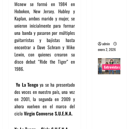
Mcnew se formó en 1984 en
portugues
Hoboken, New Jersey. Hubley y
a
Kaplan, ambos marido y mujer, se
Maquina:
unieron inicialmente para formar
Directo y
una banda y pasaron por múltiples
visceral
guitarristas y bajistas hasta
admin
encontrar a Dave Schram y Mike
enero 2, 2026
Lewin, con quienes crearon su
disco debut “Ride the Tiger” en
Entrevistas
1986.
Entrevista
Yo La Tengo
ya se ha presentado
a la banda
dos veces en nuestro país, una vez
japonesa
en 2001, la segunda en 2009 y
Zoobombs
ahora vuelven en el marco del
: Una
ciclo
Virgin Converse S.U.E.N.A.
energía
salvaje