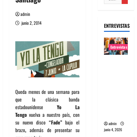
admin
junio 2, 2014
ENTREVISTAS
Entrevistas
Entrevista
banda
Evolfo:
Hablándol
e
Queda menos de una semana para
directame
que la clásica banda
nte a tu
estadounidense
Yo La
espíritu
Tengo
vuelva a nuestro país, con
su nuevo disco
“Fade”
bajo el
admin
brazo
,
además de presentar su
junio 4, 2026