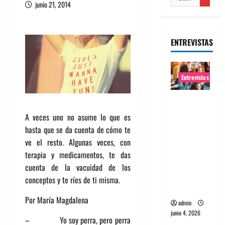
junio 21, 2014
ENTREVISTAS
Entrevistas
Entrevista
banda
A veces uno no asume lo que es
Evolfo:
hasta que se da cuenta de cómo te
Hablándol
ve el resto. Algunas veces, con
e
terapia y medicamentos, te das
directame
cuenta de la vacuidad de los
nte a tu
conceptos y te ríes de ti misma.
espíritu
Por María Magdalena
admin
junio 4, 2026
– Yo soy perra, pero perra