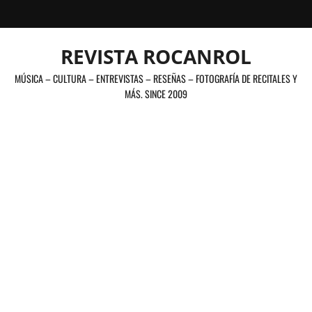
Saltar
al
contenido
REVISTA ROCANROL
MÚSICA – CULTURA – ENTREVISTAS – RESEÑAS – FOTOGRAFÍA DE RECITALES Y
MÁS. SINCE 2009