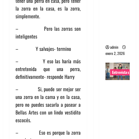
tener una perra en casa, pero tener
portugues
la zorra en la casa, es la zorra,
a
simplemente.
Maquina:
– Pero las zorras son
Directo y
inteligentes
visceral
admin
– Y salvajes- termino
enero 2, 2026
– Y eso las haría más
entretenida que una perra,
Entrevistas
definitivamente- responde Harry
Entrevista
– Si, puede ser mejor ser
a la banda
una zorra en la cama y en la casa,
japonesa
pero no puedes sacarla a pasear a
Zoobombs
Bellas Artes con un lindo vestidito
: Una
escocés.
energía
– Eso es porque la zorra
salvaje