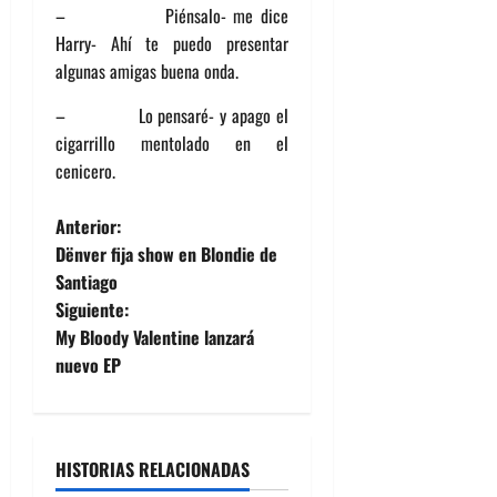
– Piénsalo- me dice
Harry- Ahí te puedo presentar
algunas amigas buena onda.
– Lo pensaré- y apago el
cigarrillo mentolado en el
cenicero.
N
Anterior:
Dënver fija show en Blondie de
a
Santiago
Siguiente:
v
My Bloody Valentine lanzará
e
nuevo EP
g
a
HISTORIAS RELACIONADAS