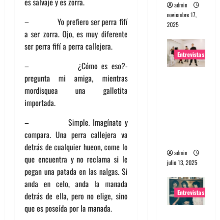
es salvaje y es zorra.
admin
noviembre 17,
– Yo prefiero ser perra fifí
2025
a ser zorra. Ojo, es muy diferente
ser perra fifí a perra callejera.
Entrevistas
– ¿Cómo es eso?-
Entrevista
pregunta mi amiga, mientras
a The
mordisquea una galletita
Wants: Su
importada.
universo
– Simple. Imagínate y
distorsion
compara. Una perra callejera va
ado
detrás de cualquier hueon, come lo
admin
que encuentra y no reclama si le
julio 13, 2025
pegan una patada en las nalgas. Si
anda en celo, anda la manada
Entrevistas
detrás de ella, pero no elige, sino
que es poseída por la manada.
Entrevista: