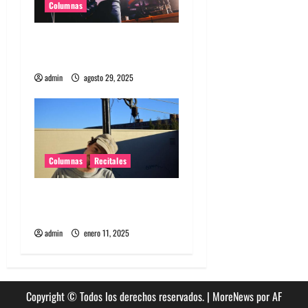
Columnas
d
Supergrass en Chile: La
a
juventud no es una edad
s
admin
agosto 29, 2025
Columnas
Recitales
El regreso íntimo de
Homeshake a Chile
admin
enero 11, 2025
Copyright © Todos los derechos reservados.
|
MoreNews
por AF