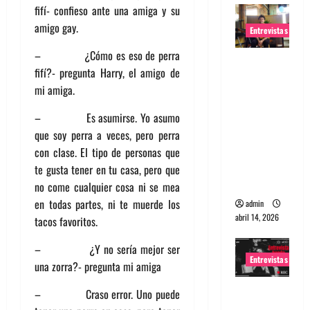
fifí- confieso ante una amiga y su
amigo gay.
Entrevistas
– ¿Cómo es eso de perra
Entrevista
fifí?- pregunta Harry, el amigo de
Rudy De
mi amiga.
Anda:
Conquista
– Es asumirse. Yo asumo
ndo el
que soy perra a veces, pero perra
mundo,
con clase. El tipo de personas que
una tocata
te gusta tener en tu casa, pero que
a la vez
no come cualquier cosa ni se mea
en todas partes, ni te muerde los
admin
abril 14, 2026
tacos favoritos.
– ¿Y no sería mejor ser
Entrevistas
una zorra?- pregunta mi amiga
Entrevista
– Craso error. Uno puede
a banda