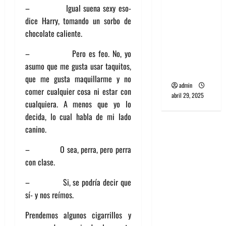
banda
– Igual suena sexy eso-
PCR, No
dice Harry, tomando un sorbo de
Wave y Art
chocolate caliente.
punk de
– Pero es feo. No, yo
Corea del
asumo que me gusta usar taquitos,
Sur
que me gusta maquillarme y no
admin
comer cualquier cosa ni estar con
abril 29, 2025
cualquiera. A menos que yo lo
decida, lo cual habla de mi lado
canino.
– O sea, perra, pero perra
con clase.
– Si, se podría decir que
sí- y nos reímos.
Prendemos algunos cigarrillos y