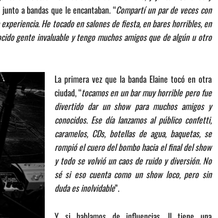
 junto a bandas que le encantaban. “
Compartí un par de veces con
experiencia. He tocado en salones de fiesta, en bares horribles, en
ocido gente invaluable y tengo muchos amigos que de algún u otro
La primera vez que la banda Elaine tocó en otra
ciudad, “
tocamos en un bar muy horrible pero fue
divertido dar un show para muchos amigos y
conocidos. Ese día lanzamos al público confetti,
caramelos, CDs, botellas de agua, baquetas, se
rompió el cuero del bombo hacia el final del show
y todo se volvió un caos de ruido y diversión. No
sé si eso cuenta como un show loco, pero sin
duda es inolvidable
”.
Y si hablamos de influencias, Il tiene una