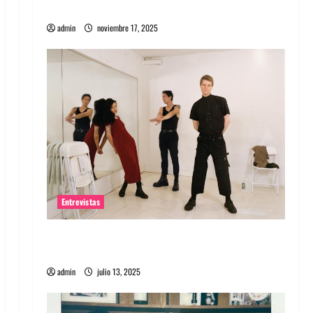
energía salvaje
admin
noviembre 17, 2025
Entrevistas
Entrevista a The Wants: Su universo
distorsionado
admin
julio 13, 2025