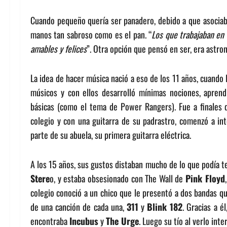
Cuando pequeño quería ser panadero, debido a que asociaba
manos tan sabroso como es el pan. “
Los que trabajaban en
amables y felices
”. Otra opción que pensó en ser, era astro
La idea de hacer música nació a eso de los 11 años, cuando 
músicos y con ellos desarrolló mínimas nociones, aprend
básicas (como el tema de Power Rangers). Fue a finales d
colegio y con una guitarra de su padrastro, comenzó a i
parte de su abuela, su primera guitarra eléctrica.
A los 15 años, sus gustos distaban mucho de lo que podía t
Stere
o, y estaba obsesionado con The Wall de
Pink Floyd
colegio conoció a un chico que le presentó a dos bandas qu
de una canción de cada una,
311
y
Blink 182
. Gracias a é
encontraba
Incubus
y
The Urge
. Luego su tío al verlo in