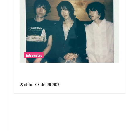
Entrevistas
Entrevista: banda PCR, No Wave y Art punk de
Corea del Sur
admin
abril 29, 2025