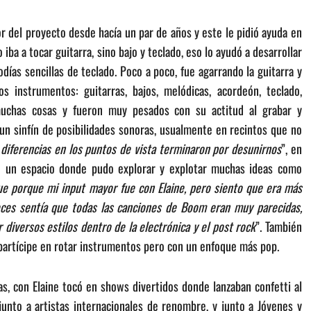
 del proyecto desde hacía un par de años y este le pidió ayuda en
iba a tocar guitarra, sino bajo y teclado, eso lo ayudó a desarrollar
odías sencillas de teclado. Poco a poco, fue agarrando la guitarra y
 instrumentos: guitarras, bajos, melódicas, acordeón, teclado,
uchas cosas y fueron muy pesados con su actitud al grabar y
 un sinfín de posibilidades sonoras, usualmente en recintos que no
diferencias en los puntos de vista terminaron por desunirnos
”, en
k), un espacio donde pudo explorar y explotar muchas ideas como
ue porque mi input mayor fue con Elaine, pero siento que era más
ces sentía que todas las canciones de Boom eran muy parecidas,
 diversos estilos dentro de la electrónica y el post rock
”. También
 partícipe en rotar instrumentos pero con un enfoque más pop.
 con Elaine tocó en shows divertidos donde lanzaban confetti al
junto a artistas internacionales de renombre, y junto a Jóvenes y