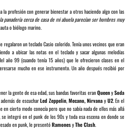
 la profesión con generar bienestar a otros haciendo algo con las
 la panadería cerca de casa de mi abuela parecían ser hombres muy
nauta o biólogo marino.
le regalaron un teclado Casio colorido. Tenía unos vecinos que eran
iendo a ubicar las notas en el teclado y sacar algunas melodías
el año 99 (cuando tenía 15 años) que le ofrecieron clases en el
nteresarse mucho en ese instrumento. Un año después recibió por
ener la gente de esa edad, sus bandas favoritas eran
Queen
y
Soda
, además de escuchar
Led Zeppelin
,
Mecano, Nirvana
y
U2
. En el
e en cierto modo conocía pero que no sabía nada de ellos más allá
l, se integró en el punk de los 90s y toda esa escena en donde se
teresado en punk, le presentó
Ramones
y
The Clash
.