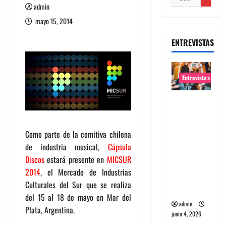
admin
mayo 15, 2014
ENTREVISTAS
Entrevistas
Entrevista
banda
Evolfo:
Como parte de la comitiva chilena
Hablándol
de industria musical,
Cápsula
e
Discos
estará presente en
MICSUR
directame
2014
, el Mercado de Industrias
nte a tu
Culturales del Sur que se realiza
espíritu
del 15 al 18 de mayo en Mar del
admin
Plata, Argentina.
junio 4, 2026