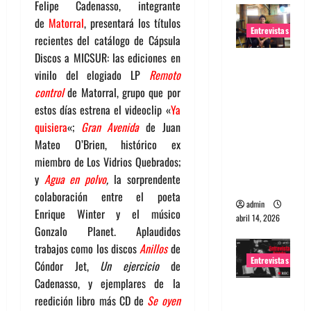
Felipe Cadenasso, integrante
de
Matorral
, presentará los títulos
Entrevistas
recientes del catálogo de Cápsula
Discos a MICSUR: las ediciones en
Entrevista
vinilo del elogiado LP
Remoto
Rudy De
control
de Matorral, grupo que por
Anda:
estos días estrena el videoclip «
Ya
Conquista
quisiera
«;
Gran Avenida
de Juan
ndo el
Mateo O’Brien, histórico ex
mundo,
miembro de Los Vidrios Quebrados;
una tocata
y
Agua en polvo
,
la sorprendente
a la vez
colaboración entre el poeta
admin
Enrique Winter y el músico
abril 14, 2026
Gonzalo Planet. Aplaudidos
trabajos como los discos
Anillos
de
Entrevistas
Cóndor Jet,
Un ejercicio
de
Cadenasso, y ejemplares de la
Entrevista
reedición libro más CD de
Se oyen
a banda