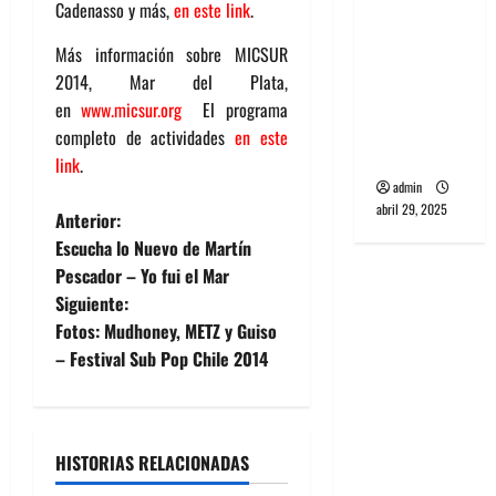
Cadenasso y más,
en este link
.
banda
PCR, No
Más información sobre MICSUR
Wave y Art
2014, Mar del Plata,
punk de
en
www.micsur.org
El programa
Corea del
completo de actividades
en este
Sur
link
.
admin
abril 29, 2025
N
Anterior:
Escucha lo Nuevo de Martín
a
Pescador – Yo fui el Mar
Siguiente:
v
Fotos: Mudhoney, METZ y Guiso
e
– Festival Sub Pop Chile 2014
g
a
HISTORIAS RELACIONADAS