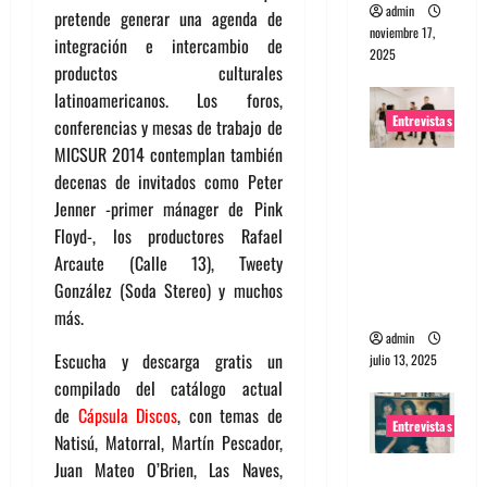
admin
pretende generar una agenda de
noviembre 17,
integración e intercambio de
2025
productos culturales
latinoamericanos. Los foros,
Entrevistas
conferencias y mesas de trabajo de
MICSUR 2014 contemplan también
Entrevista
decenas de invitados como Peter
a The
Jenner -primer mánager de Pink
Wants: Su
Floyd-, los productores Rafael
universo
Arcaute (Calle 13), Tweety
distorsion
González (Soda Stereo) y muchos
ado
más.
admin
Escucha y descarga gratis un
julio 13, 2025
compilado del catálogo actual
de
Cápsula Discos
, con temas de
Entrevistas
Natisú, Matorral, Martín Pescador,
Juan Mateo O’Brien, Las Naves,
Entrevista: