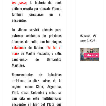
los pasos
,
la historia del rock
portugues
chileno escrita por Gonzalo Planet,
a
también circularán en el
Maquina:
encuentro.
Directo y
visceral
La vitrina servirá además para
estrenar adelantos de próximos
admin
enero 2, 2026
álbumes del sello, con los singles
«
Mañana
» de Natisú, «
Yo fui el
mar
» de Martín Pescador, y «Mis
Entrevistas
canciones» de Bernardita
Martínez.
Entrevista
a la banda
Representantes de industrias
japonesa
artísticas de diez países de la
Zoobombs
región -como Chile, Argentina,
: Una
Perú, Brasil, Colombia y más-, se
energía
dan cita en este multitudinario
salvaje
encuentro en Mar del Plata que