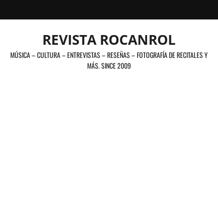
Saltar
al
contenido
REVISTA ROCANROL
MÚSICA – CULTURA – ENTREVISTAS – RESEÑAS – FOTOGRAFÍA DE RECITALES Y
MÁS. SINCE 2009