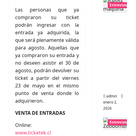
Entrevistas
Las personas que ya
compraron su ticket
Entrevis
podrán ingresar con la
ta a
entrada ya adquirida, la
banda
que será plenamente válida
portugu
para agosto. Aquellas que
esa
ya compraron su entrada y
Maquin
no deseen asistir el 30 de
a:
agosto, podrán devolver su
Directo
ticket a partir del viernes
y
23 de mayo en el mismo
visceral
punto de venta donde lo
admin
adquirieron.
enero 2,
2026
VENTA DE ENTRADAS
Entrevistas
Online:
www.ticketek.cl