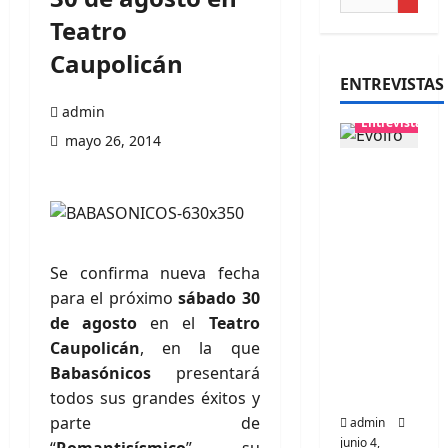
Teatro
Caupolicán
ENTREVISTAS
admin
Entrevistas
mayo 26, 2014
Entrevis
ta
banda
Evolfo:
Hablánd
Se confirma nueva fecha
ole
para el próximo
sábado 30
directa
de agosto
en el
Teatro
mente a
Caupolicán
, en la que
tu
Babasónicos
presentará
espíritu
todos sus grandes éxitos y
parte de
admin
junio 4,