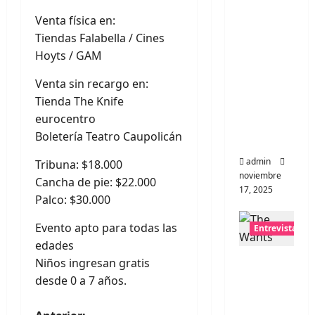
Entrevis
ta a la
Venta física en:
banda
Tiendas Falabella / Cines
japones
Hoyts / GAM
a
Venta sin recargo en:
Zoobom
Tienda The Knife
bs: Una
eurocentro
energía
Boletería Teatro Caupolicán
salvaje
admin
Tribuna: $18.000
noviembre
Cancha de pie: $22.000
17, 2025
Palco: $30.000
Evento apto para todas las
Entrevistas
edades
Entrevis
Niños ingresan gratis
ta a The
desde 0 a 7 años.
Wants:
Su