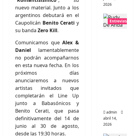
“
Romantisísmico
”, su
2026
nuevo material. Junto a los
argentinos debutará en el
Entrevistas
Caupolicán
Benito Cerati
y
su banda
Zero Kill
.
Entrevis
Comunicamos que
Alex &
ta Rudy
Daniel
lamentablemente
De
no podrán acompañarnos
Anda:
en esta nueva fecha. En los
Conquis
próximos días
tando el
anunciaremos a nuevos
mundo,
artistas invitados que
una
completarán el Line Up
tocata a
junto a Babasónicos y
la vez
Benito Cerati, que pasa
admin
definitivamente del 14 de
abril 14,
2026
junio al 30 de agosto,
desde las 19:30 horas.