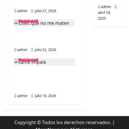
Movistar Arena ​
e
admin
admin
julio 27, 2026
abril 29,
e
2025
Recitales
n
Diles que no me maten
t
debuta en Chile
admin
julio 22, 2026
r
Recitales
a
Tame Impala en Chile:
d
La historia especial con
el público chileno
a
admin
julio 18, 2026
s
Copyright © Todos los derechos reservados.
|