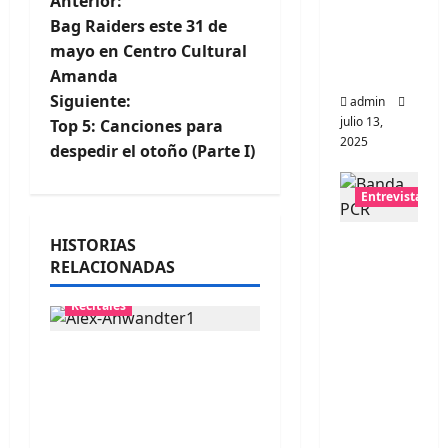
N
Anterior:
universo
Bag Raiders este 31 de
a
distorsio
mayo en Centro Cultural
nado
Amanda
v
Siguiente:
admin
julio 13,
e
Top 5: Canciones para
2025
despedir el otoño (Parte I)
g
Entrevistas
a
Entrevis
HISTORIAS
c
RELACIONADAS
ta:
i
banda
Recitales
PCR, No
ó
Wave y
Alex Anwandter
Art
n
confirma primeros
punk de
invitados a su
Corea
d
concierto en el
del Sur