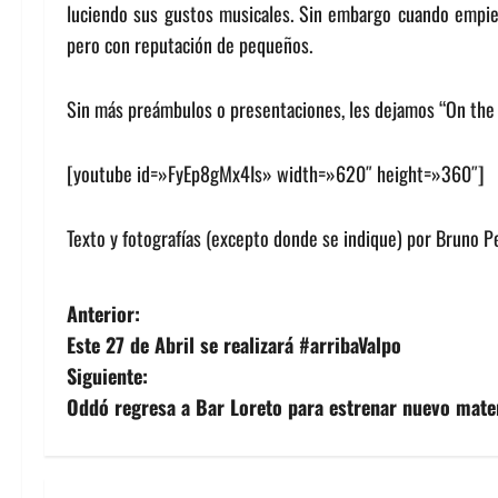
luciendo sus gustos musicales. Sin embargo cuando empie
pero con reputación de pequeños.
Sin más preámbulos o presentaciones, les dejamos “On the 
[youtube id=»FyEp8gMx4Is» width=»620″ height=»360″]
Texto y fotografías (excepto donde se indique) por Bruno Pe
N
Anterior:
Este 27 de Abril se realizará #arribaValpo
a
Siguiente:
v
Oddó regresa a Bar Loreto para estrenar nuevo mater
e