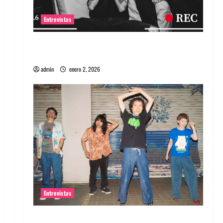
Entrevistas
Entrevista a banda portuguesa Maquina:
Directo y visceral
admin
enero 2, 2026
Entrevistas
Entrevista a la banda japonesa Zoobombs: Una