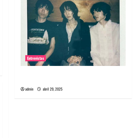
Entrevistas
Entrevista: banda PCR, No Wave y Art punk de
Corea del Sur
admin
abril 29, 2025