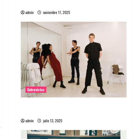
energía salvaje
admin
noviembre 17, 2025
Entrevistas
Entrevista a The Wants: Su universo
distorsionado
admin
julio 13, 2025