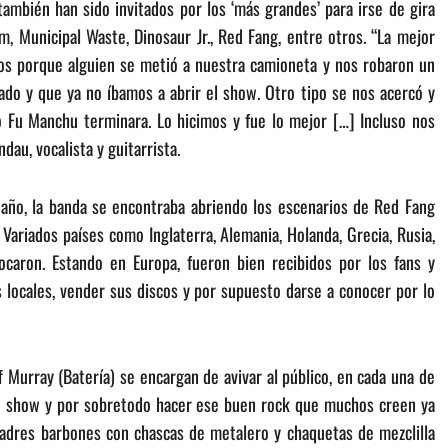
ambién han sido invitados por los ‘más grandes’ para irse de gira
, Municipal Waste, Dinosaur Jr., Red Fang, entre otros. “La mejor
os porque alguien se metió a nuestra camioneta y nos robaron un
do y que ya no íbamos a abrir el show. Otro tipo se nos acercó y
 Fu Manchu terminara. Lo hicimos y fue lo mejor […] Incluso nos
au, vocalista y guitarrista.
año, la banda se encontraba abriendo los escenarios de Red Fang
 Variados países como Inglaterra, Alemania, Holanda, Grecia, Rusia,
ocaron. Estando en Europa, fueron bien recibidos por los fans y
 locales, vender sus discos y por supuesto darse a conocer por lo
f Murray (Batería) se encargan de avivar al público, en cada una de
un show y por sobretodo hacer ese buen rock que muchos creen ya
adres barbones con chascas de metalero y chaquetas de mezclilla