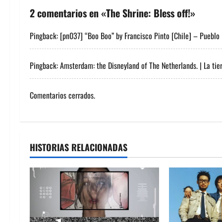
g
2 comentarios en «
The Shrine: Bless off!
»
a
Pingback:
[pn037] “Boo Boo” by Francisco Pinto [Chile] – Pueblo
c
i
Pingback:
Amsterdam: the Disneyland of The Netherlands. | La tie
ó
Comentarios cerrados.
n
d
e
HISTORIAS RELACIONADAS
e
n
t