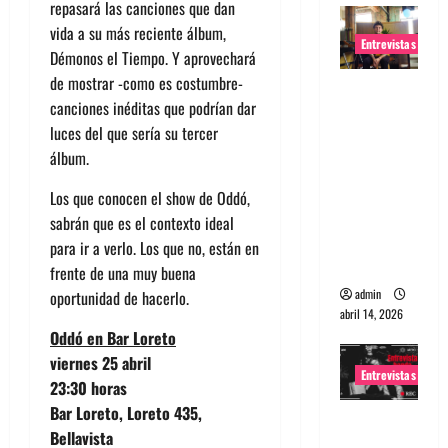
repasará las canciones que dan
vida a su más reciente álbum,
Entrevistas
Démonos el Tiempo. Y aprovechará
de mostrar -como es costumbre-
Entrevista
canciones inéditas que podrían dar
Rudy De
luces del que sería su tercer
Anda:
álbum.
Conquista
ndo el
Los que conocen el show de Oddó,
mundo,
sabrán que es el contexto ideal
una tocata
para ir a verlo. Los que no, están en
a la vez
frente de una muy buena
admin
oportunidad de hacerlo.
abril 14, 2026
Oddó en Bar Loreto
viernes 25 abril
Entrevistas
23:30 horas
Bar Loreto, Loreto 435,
Entrevista
Bellavista
a banda