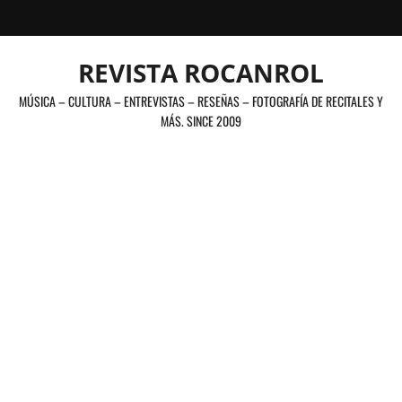
Saltar
al
contenido
REVISTA ROCANROL
MÚSICA – CULTURA – ENTREVISTAS – RESEÑAS – FOTOGRAFÍA DE RECITALES Y
MÁS. SINCE 2009