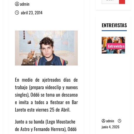
admin
abril 23, 2014
ENTREVISTAS
Entrevistas
Entrevista
banda
Evolfo:
En medio de ajetreados días de
Hablándol
trabajo (prepara videoclip y nuevos
e
singles), Oddó se toma un descanso
directame
e invita a todos a fiestear en Bar
nte a tu
Loreto este viernes 25 de Abril.
espíritu
Junto a su banda (Lego Moustache
admin
junio 4, 2026
de Astro y Fernando Herrera), Oddó