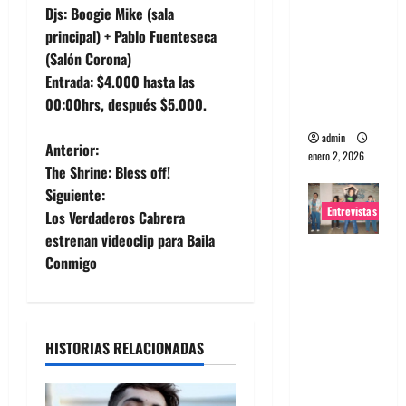
Djs: Boogie Mike (sala
portugues
principal) + Pablo Fuenteseca
a
(Salón Corona)
Maquina:
Entrada: $4.000 hasta las
Directo y
00:00hrs, después $5.000.
visceral
admin
N
Anterior:
enero 2, 2026
The Shrine: Bless off!
a
Siguiente:
Entrevistas
Los Verdaderos Cabrera
v
estrenan videoclip para Baila
Entrevista
e
Conmigo
a la banda
japonesa
g
Zoobombs
a
: Una
HISTORIAS RELACIONADAS
energía
c
salvaje