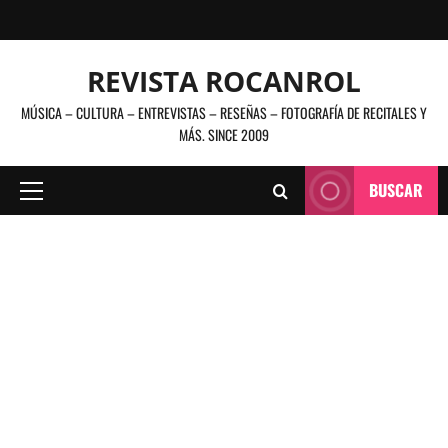
Saltar
al
contenido
REVISTA ROCANROL
MÚSICA – CULTURA – ENTREVISTAS – RESEÑAS – FOTOGRAFÍA DE RECITALES Y
MÁS. SINCE 2009
BUSCAR
Menú
principal