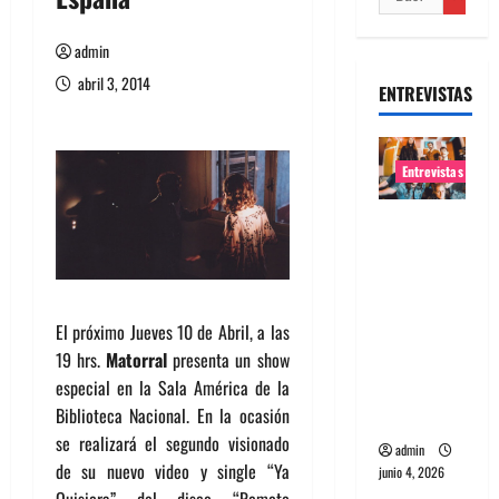
admin
abril 3, 2014
ENTREVISTAS
Entrevistas
Entrevista
banda
Evolfo:
Hablándol
El próximo Jueves 10 de Abril, a las
e
19 hrs.
Matorral
presenta un show
directame
especial en la Sala América de la
nte a tu
Biblioteca Nacional. En la ocasión
espíritu
se realizará el segundo visionado
admin
de su nuevo video y single “Ya
junio 4, 2026