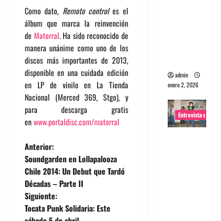
Como dato,
Remoto control
es el
portugues
álbum que marca la reinvención
a
de
Matorral
. Ha sido reconocido de
Maquina:
manera unánime como uno de los
Directo y
discos más importantes de 2013,
visceral
disponible en una cuidada edición
admin
en LP de vinilo en La Tienda
enero 2, 2026
Nacional (Merced 369, Stgo), y
para descarga gratis
Entrevistas
en
www.portaldisc.com/matorral
Entrevista
N
Anterior:
a la banda
Soundgarden en Lollapalooza
japonesa
a
Chile 2014: Un Debut que Tardó
Zoobombs
Décadas – Parte II
v
: Una
Siguiente:
energía
e
Tocata Punk Solidaria: Este
salvaje
sábado 5 de abril