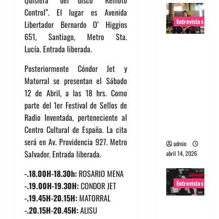
Quisiera” del disco “Remoto
Control”. El lugar es Avenida
Entrevistas
Libertador Bernardo O’ Higgins
651, Santiago, Metro Sta.
Entrevista
Lucía. Entrada liberada.
Rudy De
Anda:
Posteriormente Cóndor Jet y
Conquista
Matorral se presentan el Sábado
ndo el
12 de Abril, a las 18 hrs. Como
mundo,
parte del 1er Festival de Sellos de
una tocata
Radio Inventada, perteneciente al
a la vez
Centro Cultural de España. La cita
será en Av. Providencia 927. Metro
admin
Salvador. Entrada liberada.
abril 14, 2026
-.18.00H-18.30h:
ROSARIO MENA
Entrevistas
-.19.00H-19.30H:
CONDOR JET
-.19.45H-20.15H:
MATORRAL
Entrevista
-.20.15H-20.45H:
ALISU
a banda