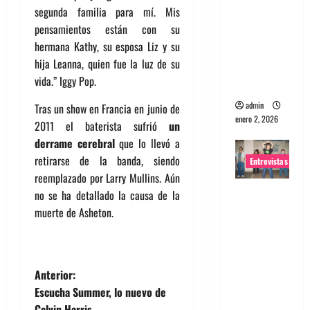
segunda familia para mí. Mis
portugues
pensamientos están con su
a
hermana Kathy, su esposa Liz y su
Maquina:
hija Leanna, quien fue la luz de su
Directo y
vida.” Iggy Pop.
visceral
admin
Tras un show en Francia en junio de
enero 2, 2026
2011 el baterista sufrió
un
derrame cerebral
que lo llevó a
retirarse de la banda, siendo
Entrevistas
reemplazado por Larry Mullins. Aún
Entrevista
no se ha detallado la causa de la
a la banda
muerte de Asheton.
japonesa
Zoobombs
: Una
N
Anterior:
energía
Escucha Summer, lo nuevo de
salvaje
a
Calvin Harris