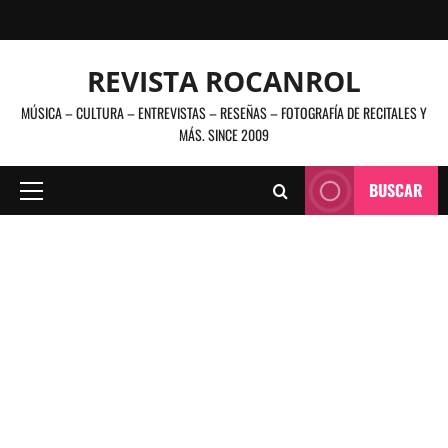
Saltar
al
contenido
REVISTA ROCANROL
MÚSICA – CULTURA – ENTREVISTAS – RESEÑAS – FOTOGRAFÍA DE RECITALES Y
MÁS. SINCE 2009
BUSCAR
Menú
principal