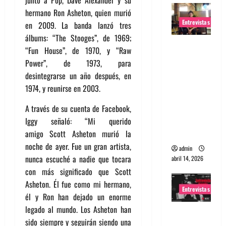
hermano Ron Asheton, quien murió
Entrevistas
en 2009. La banda lanzó tres
álbums: “The Stooges”, de 1969;
Entrevista
“Fun House”, de 1970, y “Raw
Rudy De
Power”, de 1973, para
Anda:
desintegrarse un año después, en
Conquista
1974, y reunirse en 2003.
ndo el
mundo,
A través de su cuenta de Facebook,
una tocata
Iggy señaló: “Mi querido
a la vez
amigo Scott Asheton murió la
noche de ayer. Fue un gran artista,
admin
nunca escuché a nadie que tocara
abril 14, 2026
con más significado que Scott
Asheton. Él fue como mi hermano,
Entrevistas
él y Ron han dejado un enorme
legado al mundo. Los Asheton han
Entrevista
sido siempre y seguirán siendo una
a banda