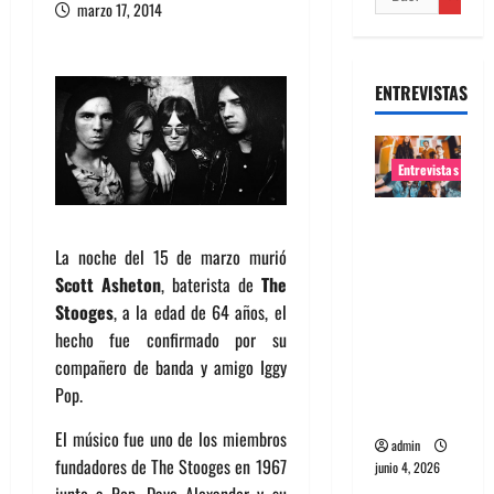
marzo 17, 2014
ENTREVISTAS
Entrevistas
Entrevista
banda
La noche del 15 de marzo murió
Evolfo:
Scott Asheton
, baterista de
The
Hablándol
Stooges
, a la edad de 64 años, el
e
hecho fue confirmado por su
directame
compañero de banda y amigo Iggy
nte a tu
Pop.
espíritu
El músico fue uno de los miembros
admin
fundadores de The Stooges en 1967
junio 4, 2026
junto a Pop, Dave Alexander y su