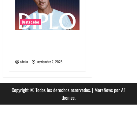
Destacados
Diplo encabezará primera
edición de Summer Dance
en enero en Viña del Mar
admin
noviembre 7, 2025
Copyright © Todos los derechos reservados.
|
MoreNews
por AF
themes.