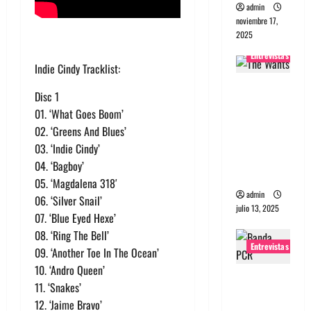
admin
noviembre 17,
2025
Entrevistas
Indie Cindy Tracklist:
Entrevista
Disc 1
a The
01. ‘What Goes Boom’
Wants: Su
02. ‘Greens And Blues’
universo
03. ‘Indie Cindy’
distorsion
04. ‘Bagboy’
ado
05. ‘Magdalena 318′
admin
06. ‘Silver Snail’
julio 13, 2025
07. ‘Blue Eyed Hexe’
08. ‘Ring The Bell’
Entrevistas
09. ‘Another Toe In The Ocean’
10. ‘Andro Queen’
Entrevista:
11. ‘Snakes’
banda
12. ‘Jaime Bravo’