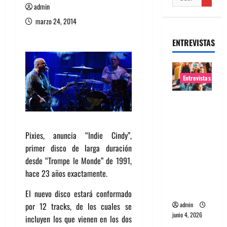
admin
marzo 24, 2014
ENTREVISTAS
Entrevistas
Entrevista
banda
Evolfo:
Pixies, anuncia “Indie Cindy”,
Hablándol
primer disco de larga duración
e
desde “Trompe le Monde” de 1991,
directame
hace 23 años exactamente.
nte a tu
espíritu
El nuevo disco estará conformado
por 12 tracks, de los cuales se
admin
junio 4, 2026
incluyen los que vienen en los dos