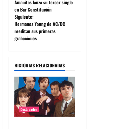
Amanitas lanza su tercer single
a
en Bar Constitución
Siguiente:
v
Hermanos Young de AC/DC
e
reeditan sus primeras
grabaciones
g
a
HISTORIAS RELACIONADAS
c
i
ó
n
Destacados
d
Queda poco para el regreso