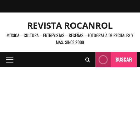
Saltar
al
contenido
REVISTA ROCANROL
MÚSICA – CULTURA – ENTREVISTAS – RESEÑAS – FOTOGRAFÍA DE RECITALES Y
MÁS. SINCE 2009
BUSCAR
Menú
principal