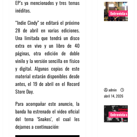
EP’s ya mencionados y tres temas
inéditos.
Entrevistas
“Indie Cindy” se editará el próximo
Entrevista
28 de abril en varias ediciones.
Rudy De
Una limitada que tendrá un disco
Anda:
extra en vivo y un libro de 40
Conquista
páginas, otra edición de doble
ndo el
vinilo y la versión sencilla en físico
mundo,
y digital. Algunas copias de este
una tocata
material estarán disponibles desde
a la vez
antes, el 19 de abril en el Record
admin
Store Day.
abril 14, 2026
Para acompañar este anuncio, la
banda ha estrenado el video oficial
Entrevistas
del tema ‘Snakes’, el cual les
dejamos a continuación:
Entrevista
a banda