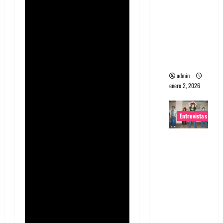
portugues
a
Maquina:
Directo y
visceral
admin
enero 2, 2026
Entrevistas
Entrevista
a la banda
japonesa
Zoobombs
: Una
energía
salvaje