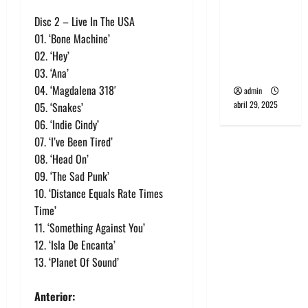
PCR, No
Wave y Art
Disc 2 – Live In The USA
punk de
01. ‘Bone Machine’
Corea del
02. ‘Hey’
Sur
03. ‘Ana’
04. ‘Magdalena 318′
admin
abril 29, 2025
05. ‘Snakes’
06. ‘Indie Cindy’
07. ‘I’ve Been Tired’
08. ‘Head On’
09. ‘The Sad Punk’
10. ‘Distance Equals Rate Times
Time’
11. ‘Something Against You’
12. ‘Isla De Encanta’
13. ‘Planet Of Sound’
N
Anterior: