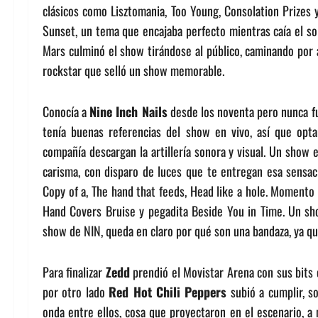
clásicos como Lisztomania, Too Young, Consolation Prizes y
Sunset, un tema que encajaba perfecto mientras caía el sol
Mars culminó el show tirándose al público, caminando por a
rockstar que selló un show memorable.
Conocía a
Nine Inch Nails
desde los noventa pero nunca fu
tenía buenas referencias del show en vivo, así que op
compañía descargan la artillería sonora y visual. Un show 
carisma, con disparo de luces que te entregan esa sensaci
Copy of a, The hand that feeds, Head like a hole. Momento 
Hand Covers Bruise y pegadita Beside You in Time. Un show
show de NIN, queda en claro por qué son una bandaza, ya que
Para finalizar
Zedd
prendió el Movistar Arena con sus bits 
por otro lado
Red Hot Chili Peppers
subió a cumplir, s
onda entre ellos, cosa que proyectaron en el escenario, a