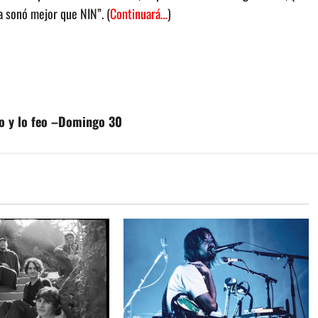
a sonó mejor que NIN”. (
Continuará…
)
ico y lo feo –Domingo 30