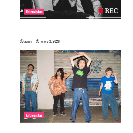
Entrevistas
Entrevista a banda portuguesa Maquina:
Directo y visceral
admin
enero 2, 2026
Entrevistas
Entrevista a la banda japonesa Zoobombs: Una