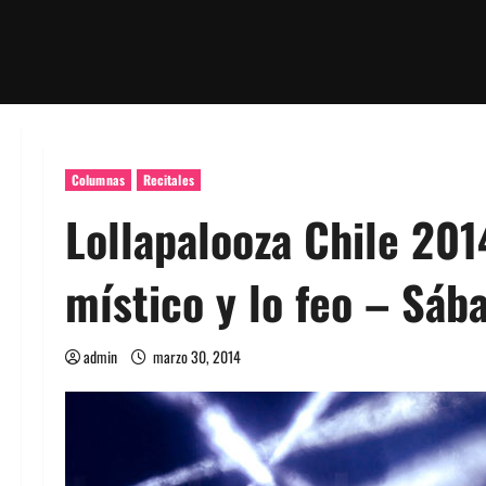
Columnas
Recitales
Lollapalooza Chile 201
místico y lo feo – Sáb
admin
marzo 30, 2014