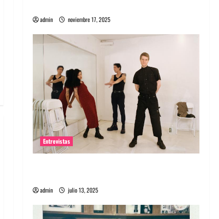
energía salvaje
admin
noviembre 17, 2025
Entrevistas
Entrevista a The Wants: Su universo
distorsionado
admin
julio 13, 2025