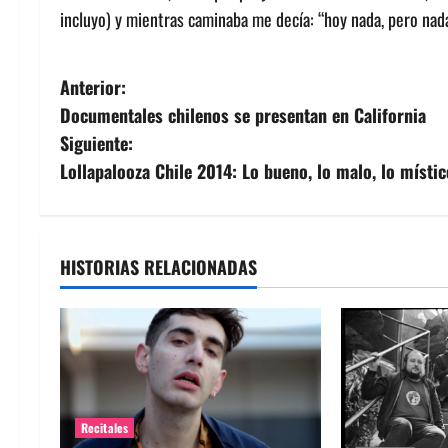
incluyo) y mientras caminaba me decía: “hoy nada, pero nad
N
Anterior:
Documentales chilenos se presentan en California
a
Siguiente:
v
Lollapalooza Chile 2014: Lo bueno, lo malo, lo míst
e
g
HISTORIAS RELACIONADAS
a
c
i
ó
Recitales