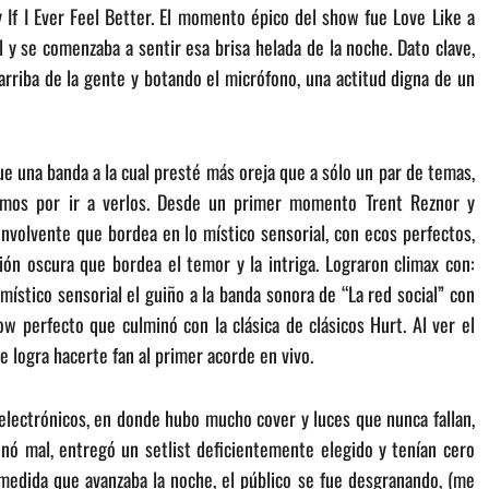
 If I Ever Feel Better. El momento épico del show fue Love Like a
 y se comenzaba a sentir esa brisa helada de la noche. Dato clave,
rriba de la gente y botando el micrófono, una actitud digna de un
e una banda a la cual presté más oreja que a sólo un par de temas,
tamos por ir a verlos. Desde un primer momento Trent Reznor y
envolvente que bordea en lo místico sensorial, con ecos perfectos,
ón oscura que bordea el temor y la intriga. Lograron climax con:
místico sensorial el guiño a la banda sonora de “La red social” con
 perfecto que culminó con la clásica de clásicos Hurt. Al ver el
 logra hacerte fan al primer acorde en vivo.
electrónicos, en donde hubo mucho cover y luces que nunca fallan,
onó mal, entregó un setlist deficientemente elegido y tenían cero
 medida que avanzaba la noche, el público se fue desgranando, (me