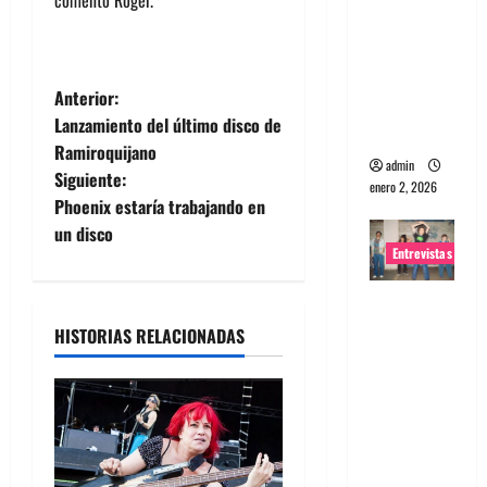
portugues
a
Maquina:
N
Anterior:
Directo y
Lanzamiento del último disco de
visceral
a
Ramiroquijano
admin
Siguiente:
v
enero 2, 2026
Phoenix estaría trabajando en
e
un disco
Entrevistas
g
Entrevista
a
a la banda
HISTORIAS RELACIONADAS
japonesa
c
Zoobombs
: Una
i
energía
ó
salvaje