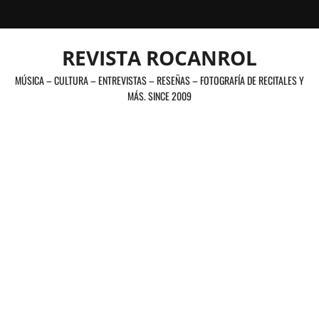
Saltar
al
contenido
REVISTA ROCANROL
MÚSICA – CULTURA – ENTREVISTAS – RESEÑAS – FOTOGRAFÍA DE RECITALES Y
MÁS. SINCE 2009