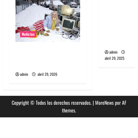
banda
PCR, No
Wave y Art
punk de
Noticias
Corea del
Sur
Grimes lanzará nuevo disco
admin
este 2026 llamado Psy
abril 29, 2025
Opera
admin
abril 29, 2026
Copyright © Todos los derechos reservados.
|
MoreNews
por AF
themes.