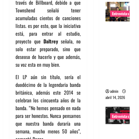
través de Billboard, debido a que
Townshend señaló tener
Entrevistas
acumuladas cientos de canciones
listas. es por esto, que la iniciativa
Entrevista
está, para entrar al estudio,
Rudy De
proyecto que
Daltrey
señala, no
Anda:
solo estar preparado, sino que
Conquista
deseoso de hacerlo y que además,
ndo el
su voz esta en muy bien.
mundo,
una tocata
El LP aún sin título, sería el
a la vez
duodécimo de la legendaria banda
admin
británica, además este 2014 se
abril 14, 2026
celebran los cincuenta años de la
banda. “No hemos pensado en nada
para ser honestos. Nunca pensamos
Entrevistas
que nuestra banda duraría una
Entrevista
semana, mucho menos 50 años”,
a banda
comentó Roger.