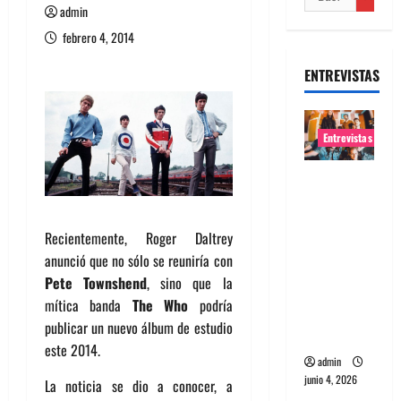
admin
febrero 4, 2014
ENTREVISTAS
Entrevistas
Entrevista
banda
Evolfo:
Recientemente, Roger Daltrey
Hablándol
anunció que no sólo se reuniría con
e
Pete Townshend
, sino que la
directame
mítica banda
The Who
podría
nte a tu
publicar un nuevo álbum de estudio
espíritu
este 2014.
admin
junio 4, 2026
La noticia se dio a conocer, a