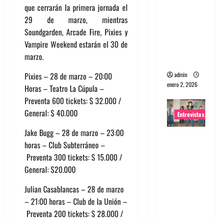
que cerrarán la primera jornada el
portugues
29 de marzo, mientras
a
Soundgarden, Arcade Fire, Pixies y
Maquina:
Vampire Weekend estarán el 30 de
Directo y
marzo.
visceral
admin
Pixies – 28 de marzo – 20:00
enero 2, 2026
Horas – Teatro La Cúpula –
Preventa 600 tickets: $ 32.000 /
General: $ 40.000
Entrevistas
Jake Bugg – 28 de marzo – 23:00
Entrevista
horas – Club Subterráneo –
a la banda
Preventa 300 tickets: $ 15.000 /
japonesa
General: $20.000
Zoobombs
: Una
Julian Casablancas – 28 de marzo
energía
– 21:00 horas – Club de la Unión –
salvaje
Preventa 200 tickets: $ 28.000 /