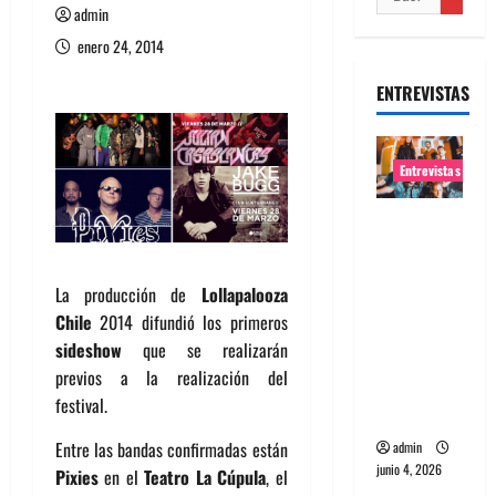
admin
enero 24, 2014
ENTREVISTAS
Entrevistas
Entrevista
banda
Evolfo:
La producción de
Lollapalooza
Hablándol
Chile
2014 difundió los primeros
e
sideshow
que se realizarán
directame
previos a la realización del
nte a tu
festival.
espíritu
Entre las bandas confirmadas están
admin
junio 4, 2026
Pixies
en el
Teatro La Cúpula
, el