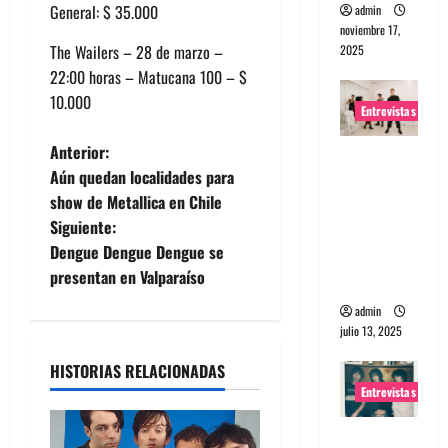
General: $ 35.000
admin
noviembre 17,
The Wailers – 28 de marzo –
2025
22:00 horas – Matucana 100 – $
10.000
Entrevistas
N
Anterior:
Entrevista
Aún quedan localidades para
a The
a
show de Metallica en Chile
Wants: Su
Siguiente:
universo
v
Dengue Dengue Dengue se
distorsion
e
presentan en Valparaíso
ado
admin
g
julio 13, 2025
a
HISTORIAS RELACIONADAS
Entrevistas
c
Entrevista: