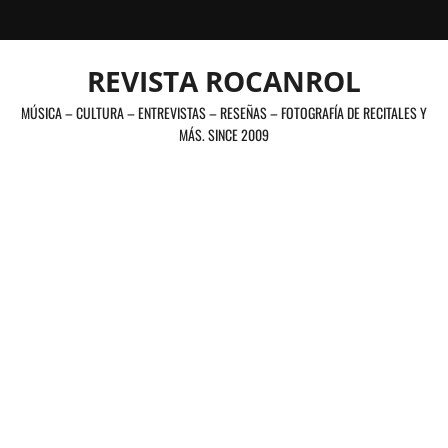
Saltar
al
contenido
REVISTA ROCANROL
MÚSICA – CULTURA – ENTREVISTAS – RESEÑAS – FOTOGRAFÍA DE RECITALES Y
MÁS. SINCE 2009