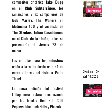
compositor británico
Jake Bugg
en el
Club Subterráneo
, los
Entrevistas
jamaicanos y ex compañeros de
Bob Marley
,
The Wailers
en
Entrevista
Matucana 100
y el vocalista de
Rudy De
The Strokes, Julian Casablancas
Anda:
en el
Club de la Unión
, todos se
Conquista
presentarán el viernes 28 de
ndo el
marzo.
mundo,
una tocata
Las entradas para los
sideshow
a la vez
están a la venta desde este 24 de
admin
enero a través del sistema Punto
abril 14, 2026
Ticket.
La nueva edición del festival
Entrevistas
Lollapalooza estará encabezando
por las bandas Red Hot Chili
Entrevista
Peppers, Nine Inch Nails y Phoenix ,
a banda