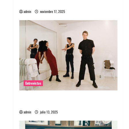
energía salvaje
admin
noviembre 17, 2025
Entrevistas
Entrevista a The Wants: Su universo
distorsionado
admin
julio 13, 2025