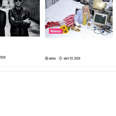
Noticias
e Depeche Mode en
Grimes lanzará nuevo disco este
ra 2027
2026 llamado Psy Opera
 2026
admin
abril 29, 2026