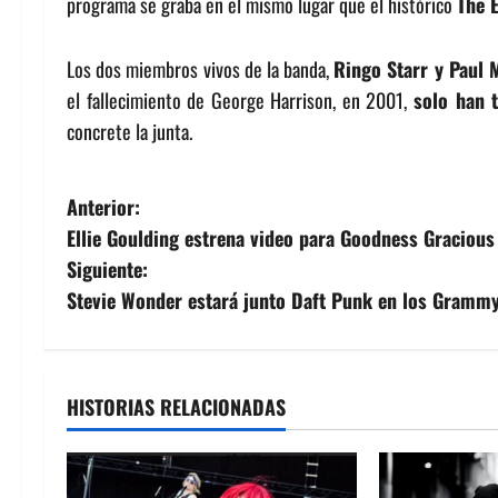
programa se graba en el mismo lugar que el histórico
The 
Los dos miembros vivos de la banda,
Ringo Starr y Paul 
el fallecimiento de George Harrison, en 2001,
solo han 
concrete la junta.
N
Anterior:
Ellie Goulding estrena video para Goodness Gracious
a
Siguiente:
v
Stevie Wonder estará junto Daft Punk en los Gramm
e
g
HISTORIAS RELACIONADAS
a
c