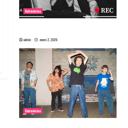
Entrevistas
Entrevista a banda portuguesa Maquina:
Directo y visceral
admin
enero 2, 2026
Entrevistas
Entrevista a la banda japonesa Zoobombs: Una