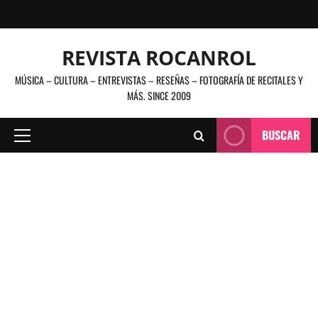
Saltar
al
contenido
REVISTA ROCANROL
MÚSICA – CULTURA – ENTREVISTAS – RESEÑAS – FOTOGRAFÍA DE RECITALES Y
MÁS. SINCE 2009
BUSCAR
Menú
principal