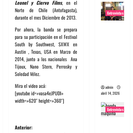
Leonel y Ciervo Films
, en el
Norte de Chile (Antofagasta),
Entrevistas
durante el mes Diciembre de 2013.
Entrevista
Por ahora, la banda se prepara
Rudy De
para su participación en el Festival
Anda:
South by Southwest, SXWX en
Conquista
Austin , Texas, USA en Marzo de
ndo el
2014, junto a los nacionales Ana
mundo,
Tijoux, Nano Stern, Perrosky y
una tocata
Soledad Vélez.
a la vez
Mira el video acá:
admin
[youtube id=»vasa4eJPUDI»
abril 14, 2026
width=»620″ height=»360″]
Entrevistas
Entrevista
N
Anterior:
a banda