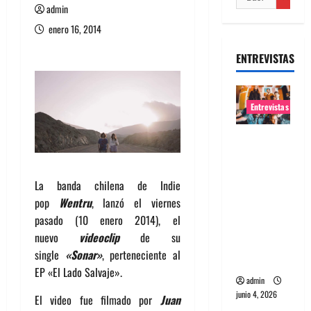
admin
enero 16, 2014
ENTREVISTAS
Entrevistas
Entrevista
banda
Evolfo:
La banda chilena de Indie
Hablándol
pop
Wentru
, lanzó el viernes
e
pasado (10 enero 2014), el
directame
nuevo
videoclip
de su
nte a tu
single
«Sonar»
, perteneciente al
espíritu
EP «El Lado Salvaje».
admin
junio 4, 2026
El video fue filmado por
Juan