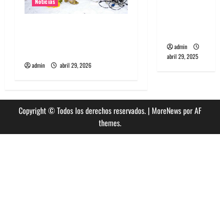
Noticias
punk de
Corea del
Grimes lanzará nuevo disco
Sur
este 2026 llamado Psy
admin
Opera
abril 29, 2025
admin
abril 29, 2026
Copyright © Todos los derechos reservados.
|
MoreNews
por AF
themes.