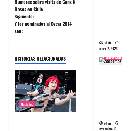
Rumores sobre visita de Guns N
portugues
a
Roses en Chile
a
Siguiente:
v
Maquina:
Y los nominados al Oscar 2014
Directo y
e
son:
visceral
g
admin
enero 2, 2026
a
Entrevistas
HISTORIAS RELACIONADAS
c
Entrevista
a la banda
i
japonesa
ó
Zoobombs
: Una
n
Noticias
energía
salvaje
d
Bajista de L7 Jennifer Finch
admin
murió a los 59 años
noviembre 17,