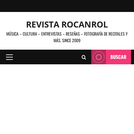
Saltar
al
contenido
REVISTA ROCANROL
MÚSICA – CULTURA – ENTREVISTAS – RESEÑAS – FOTOGRAFÍA DE RECITALES Y
MÁS. SINCE 2009
BUSCAR
Menú
principal