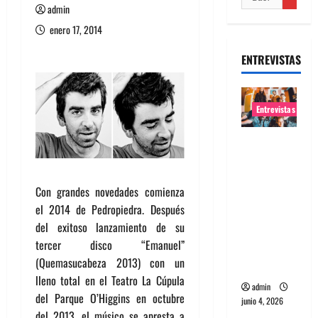
admin
enero 17, 2014
ENTREVISTAS
Entrevistas
Entrevista
banda
Evolfo:
Con grandes novedades comienza
Hablándol
el 2014 de Pedropiedra. Después
e
del exitoso lanzamiento de su
directame
tercer disco “Emanuel”
nte a tu
(Quemasucabeza 2013) con un
espíritu
lleno total en el Teatro La Cúpula
admin
del Parque O’Higgins en octubre
junio 4, 2026
del 2013, el músico se apresta a