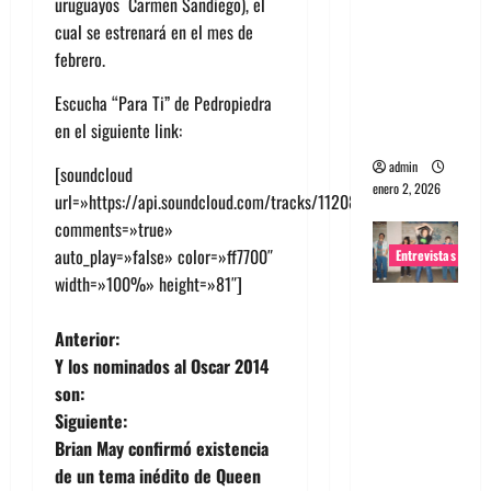
uruguayos Carmen Sandiego), el
portugues
cual se estrenará en el mes de
a
febrero.
Maquina:
Escucha “Para Ti” de Pedropiedra
Directo y
en el siguiente link:
visceral
admin
[soundcloud
enero 2, 2026
url=»https://api.soundcloud.com/tracks/112084318″
comments=»true»
auto_play=»false» color=»ff7700″
Entrevistas
width=»100%» height=»81″]
Entrevista
a la banda
N
Anterior:
japonesa
Y los nominados al Oscar 2014
a
Zoobombs
son:
: Una
Siguiente:
v
energía
Brian May confirmó existencia
salvaje
e
de un tema inédito de Queen