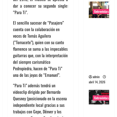
dar a conocer su segundo single:
Entrevistas
“Para Ti”.
El sencillo sucesor de “Pasajero”
Entrevista
cuenta con la colaboración en
Rudy De
voces de Tomás Aguilera
Anda:
(“Tomacete”), quien con su canto
Conquista
flamenco se suma a las impecables
ndo el
guitarras que, con la interpretación
mundo,
del siempre carismático
una tocata
Pedropiedra, hacen de “Para Ti”
a la vez
una de las joyas de “Emanuel”.
admin
abril 14, 2026
“Para Ti” además tendrá un
videoclip dirigido por Bernardo
Quesney (posicionado en la escena
Entrevistas
independiente local gracias a sus
Entrevista
trabajos con Gepe, Dënver y los
a banda