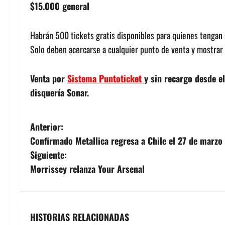
$15.000 general
Habrán 500 tickets gratis disponibles para quienes tengan
Solo deben acercarse a cualquier punto de venta y mostrar s
Venta por
Sistema Puntoticket
y sin recargo desde e
disquería Sonar.
N
Anterior:
Confirmado Metallica regresa a Chile el 27 de marzo
a
Siguiente:
v
Morrissey relanza Your Arsenal
e
g
HISTORIAS RELACIONADAS