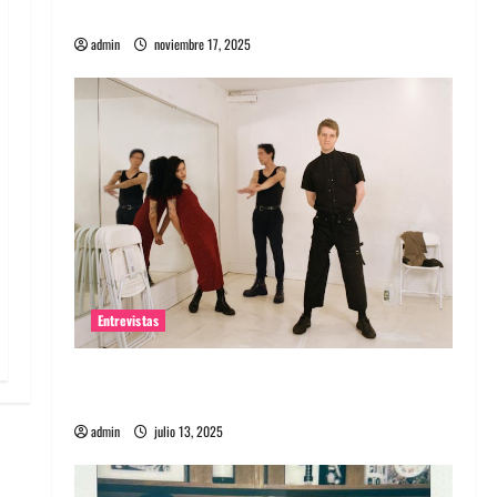
energía salvaje
admin
noviembre 17, 2025
Entrevistas
Entrevista a The Wants: Su universo
distorsionado
admin
julio 13, 2025