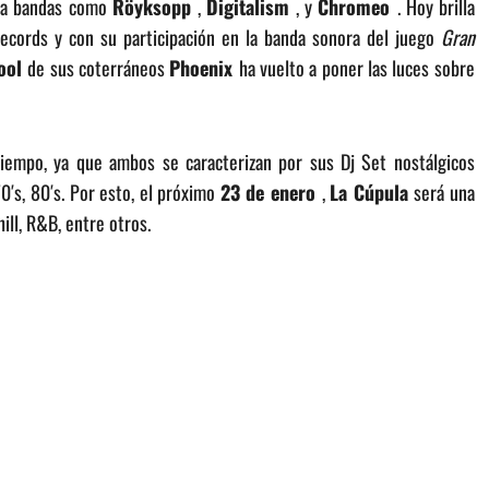
s a bandas como
Röyksopp
,
Digitalism
, y
Chromeo
. Hoy brilla
Records y con su participación en la banda sonora del juego
Gran
Cool
de sus coterráneos
Phoenix
ha vuelto a poner las luces sobre
tiempo, ya que ambos se caracterizan por sus Dj Set nostálgicos
0′s, 80′s. Por esto, el próximo
23 de enero
,
La Cúpula
será una
hill, R&B, entre otros.