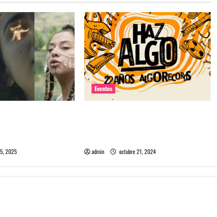
Eventos
rie documental Si el
Algorecords celebra 22°
re cantautoras de la
aniversario con festival gratuito en
 Ríos
Perrera
5, 2025
admin
octubre 21, 2024