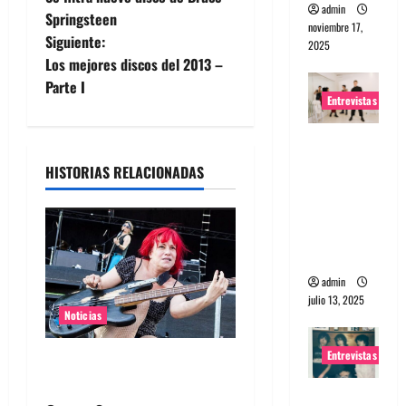
a
admin
Springsteen
noviembre 17,
Siguiente:
v
2025
Los mejores discos del 2013 –
e
Parte I
Entrevistas
g
Entrevista
a
a The
HISTORIAS RELACIONADAS
Wants: Su
c
universo
distorsion
i
ado
ó
admin
julio 13, 2025
n
Noticias
d
Entrevistas
Bajista de L7 Jennifer Finch
murió a los 59 años
e
Entrevista: