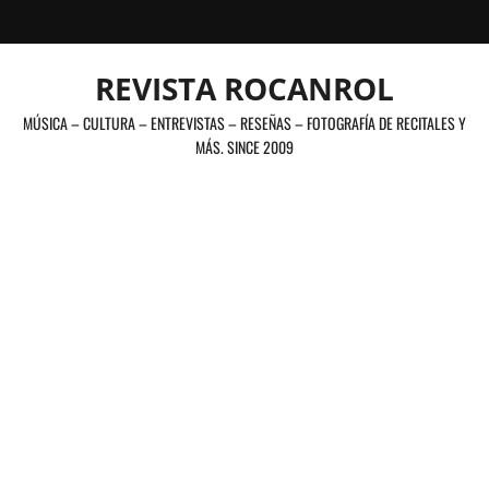
Saltar
al
contenido
REVISTA ROCANROL
MÚSICA – CULTURA – ENTREVISTAS – RESEÑAS – FOTOGRAFÍA DE RECITALES Y
MÁS. SINCE 2009