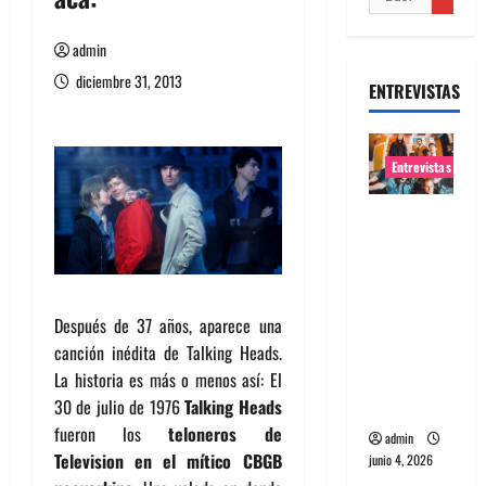
admin
diciembre 31, 2013
ENTREVISTAS
Entrevistas
Entrevista
banda
Evolfo:
Hablándol
e
Después de 37 años, aparece una
directame
canción inédita de Talking Heads.
nte a tu
La historia es más o menos así: El
espíritu
30 de julio de 1976
Talking Heads
fueron los
teloneros de
admin
Television en el mítico CBGB
junio 4, 2026