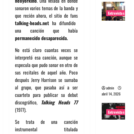
neoyorkino
. Una velada en donde
sonaron varios temas de la banda y
Entrevistas
que recién ahora, el sitio de fans
talking-heads.net
ha difundido
Entrevista
una canción que había
Rudy De
permanecido desaparecida.
Anda:
Conquista
No está claro cuantas veces se
ndo el
interpretó esa canción, aunque se
mundo,
especula que pudo sonar en otro de
una tocata
sus recitales de aquel año. Poco
a la vez
después Jerry Harrison se sumaba
al grupo, que pasaba así a ser
admin
abril 14, 2026
cuarteto para publicar su debut
discográfico,
Talking Heads 77
(1977).
Entrevistas
Se trata de una canción
Entrevista
instrumental titulada
a banda