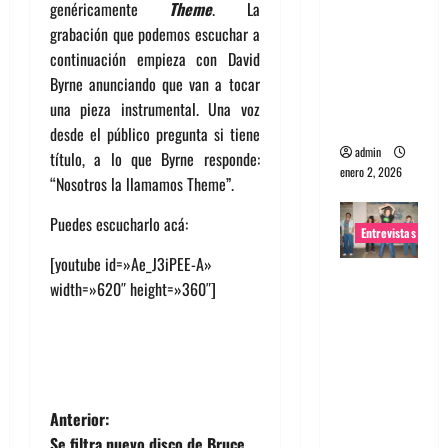
genéricamente
Theme
. La
portugues
grabación que podemos escuchar a
a
continuación empieza con David
Maquina:
Byrne anunciando que van a tocar
Directo y
una pieza instrumental. Una voz
visceral
desde el público pregunta si tiene
admin
título, a lo que Byrne responde:
enero 2, 2026
“Nosotros la llamamos Theme”.
Puedes escucharlo acá:
Entrevistas
[youtube id=»Ae_J3iPEE-A»
Entrevista
width=»620″ height=»360″]
a la banda
japonesa
Zoobombs
: Una
energía
N
Anterior:
salvaje
Se filtra nuevo disco de Bruce