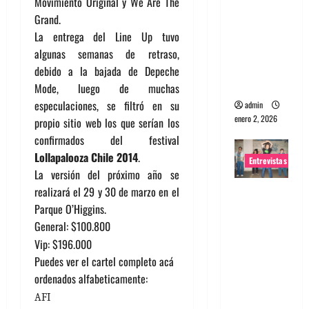
Movimiento Original y We Are The
portugues
Grand.
a
La entrega del Line Up tuvo
Maquina:
algunas semanas de retraso,
Directo y
debido a la bajada de Depeche
visceral
Mode, luego de muchas
especulaciones, se filtró en su
admin
enero 2, 2026
propio sitio web los que serían los
confirmados del festival
Lollapalooza Chile 2014
.
Entrevistas
La versión del próximo año se
realizará el 29 y 30 de marzo en el
Entrevista
Parque O’Higgins.
a la banda
General: $100.800
japonesa
Vip: $196.000
Zoobombs
: Una
Puedes ver el cartel completo acá
energía
ordenados alfabeticamente:
salvaje
AFI