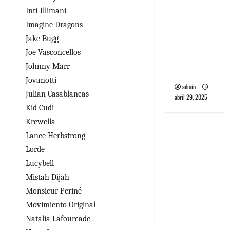
banda
Inti-Illimani
PCR, No
Imagine Dragons
Wave y Art
Jake Bugg
punk de
Joe Vasconcellos
Corea del
Johnny Marr
Sur
Jovanotti
admin
Julian Casablancas
abril 29, 2025
Kid Cudi
Krewella
Lance Herbstrong
Lorde
Lucybell
Mistah Dijah
Monsieur Periné
Movimiento Original
Natalia Lafourcade