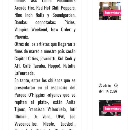
menos así: Como Headliners
Arcade Fire, Red Hot Chili Peppers,
Entrevistas
Nine Inch Nails y Soundgarden.
Bandas connotadas: Pixies,
Entrevista
Vampire Weekend, New Order y
Rudy De
Phoenix.
Anda:
Otros de los artistas que llegarán a
Conquista
fines de marzo a nuestro país serán
ndo el
Capital Cities, Jovanotti, Kid Cudi y
mundo,
AFI, Café Tacuba, Hoppo!, Natalia
una tocata
LaFourcade.
a la vez
En tanto, entre los chilenos que se
admin
presentarán en el escenario del
abril 14, 2026
Parque O’Higgins -algunos que se
repiten el plato-, están Anita
Tijoux, Francisca Valenzuela, Inti
Entrevistas
Illimani, Dr. Vena, UPA!, Joe
Entrevista
Vasconcellos, Nicole, Lucybell,
a banda