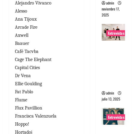
admin
Alejandro Vivanco
noviembre 17,
Alesso
2025
Ana Tijoux
Arcade Fire
Entrevistas
Axwell
Baauer
Entrevista
Café Tacvba
a The
Cage The Elephant
Wants: Su
Capital Cities
universo
Dr Vena
distorsion
ado
Ellie Goulding
Fat Pablo
admin
julio 13, 2025
Flume
Flux Pavillion
Francisca Valenzuela
Entrevistas
Hoppo!
Entrevista:
Hortadoj