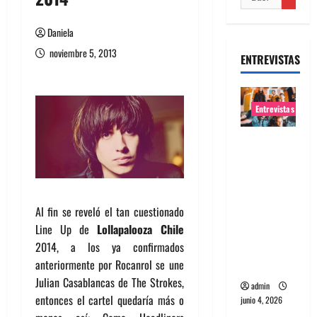
Daniela
noviembre 5, 2013
ENTREVISTAS
Entrevistas
Entrevista
banda
Evolfo:
Hablándol
Al fin se reveló el tan cuestionado
e
Line Up de
Lollapalooza Chile
directame
2014, a los ya confirmados
nte a tu
anteriormente por Rocanrol se une
espíritu
Julian Casablancas de The Strokes,
admin
entonces el cartel quedaría más o
junio 4, 2026