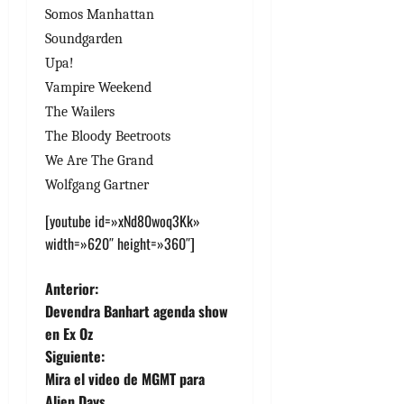
Somos Manhattan
Soundgarden
Upa!
Vampire Weekend
The Wailers
The Bloody Beetroots
We Are The Grand
Wolfgang Gartner
[youtube id=»xNd80woq3Kk»
width=»620″ height=»360″]
N
Anterior:
Devendra Banhart agenda show
a
en Ex Oz
Siguiente:
v
Mira el video de MGMT para
Alien Days