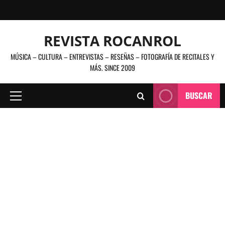
Saltar
al
contenido
REVISTA ROCANROL
MÚSICA – CULTURA – ENTREVISTAS – RESEÑAS – FOTOGRAFÍA DE RECITALES Y
MÁS. SINCE 2009
BUSCAR
Menú
principal