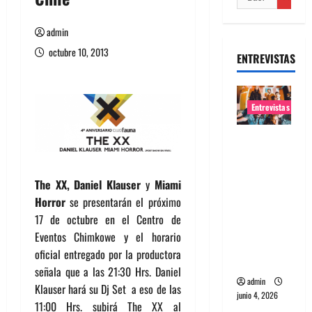
admin
octubre 10, 2013
ENTREVISTAS
Entrevistas
Entrevista
banda
Evolfo:
The XX, Daniel Klauser
y
Miami
Hablándol
Horror
se presentarán el próximo
e
17 de octubre en el Centro de
directame
Eventos Chimkowe y el horario
nte a tu
oficial entregado por la productora
espíritu
señala que a las 21:30 Hrs. Daniel
admin
Klauser hará su Dj Set a eso de las
junio 4, 2026
11:00 Hrs. subirá The XX al