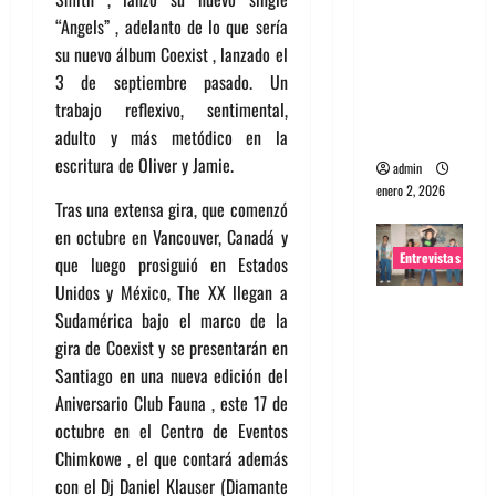
portugues
“Angels” , adelanto de lo que sería
a
su nuevo álbum Coexist , lanzado el
Maquina:
3 de septiembre pasado. Un
Directo y
trabajo reflexivo, sentimental,
visceral
adulto y más metódico en la
escritura de Oliver y Jamie.
admin
enero 2, 2026
Tras una extensa gira, que comenzó
en octubre en Vancouver, Canadá y
Entrevistas
que luego prosiguió en Estados
Unidos y México, The XX llegan a
Entrevista
Sudamérica bajo el marco de la
a la banda
gira de Coexist y se presentarán en
japonesa
Santiago en una nueva edición del
Zoobombs
Aniversario Club Fauna , este 17 de
: Una
octubre en el Centro de Eventos
energía
Chimkowe , el que contará además
salvaje
con el Dj Daniel Klauser (Diamante