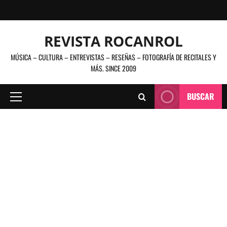
Saltar
al
contenido
REVISTA ROCANROL
MÚSICA – CULTURA – ENTREVISTAS – RESEÑAS – FOTOGRAFÍA DE RECITALES Y
MÁS. SINCE 2009
BUSCAR
Menú
principal