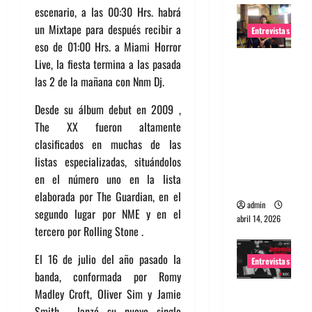
escenario, a las 00:30 Hrs. habrá
un Mixtape para después recibir a
Entrevistas
eso de 01:00 Hrs. a Miami Horror
Entrevista
Live, la fiesta termina a las pasada
Rudy De
las 2 de la mañana con Nnm Dj.
Anda:
Desde su álbum debut en 2009 ,
Conquista
The XX fueron altamente
ndo el
clasificados en muchas de las
mundo,
listas especializadas, situándolos
una tocata
en el número uno en la lista
a la vez
elaborada por The Guardian, en el
admin
segundo lugar por NME y en el
abril 14, 2026
tercero por Rolling Stone .
El 16 de julio del año pasado la
Entrevistas
banda, conformada por Romy
Entrevista
Madley Croft, Oliver Sim y Jamie
a banda
Smith , lanzó su nuevo single