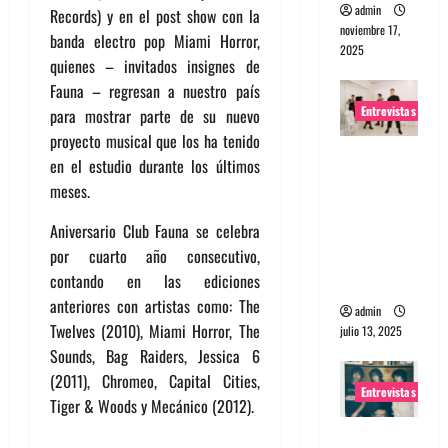
admin
Records) y en el post show con la
noviembre 17,
banda electro pop Miami Horror,
2025
quienes – invitados insignes de
Fauna – regresan a nuestro país
Entrevistas
para mostrar parte de su nuevo
proyecto musical que los ha tenido
Entrevista
en el estudio durante los últimos
a The
meses.
Wants: Su
Aniversario Club Fauna se celebra
universo
por cuarto año consecutivo,
distorsion
contando en las ediciones
ado
anteriores con artistas como: The
admin
Twelves (2010), Miami Horror, The
julio 13, 2025
Sounds, Bag Raiders, Jessica 6
(2011), Chromeo, Capital Cities,
Entrevistas
Tiger & Woods y Mecánico (2012).
Entrevista: