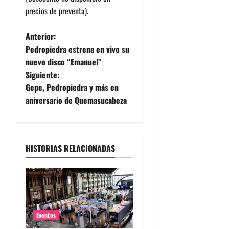
precios de preventa).
N
Anterior:
Pedropiedra estrena en vivo su
a
nuevo disco “Emanuel”
Siguiente:
v
Gepe, Pedropiedra y más en
e
aniversario de Quemasucabeza
g
a
HISTORIAS RELACIONADAS
c
i
ó
Eventos