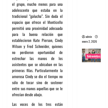
el grupo, mucho menos para una
portugues
adolescente que estaba en la
a
tradicional “galucha”. Sin duda el
Maquina:
espacio que ofrece el Monticello
Directo y
permitió una proximidad adecuada
visceral
para la buena relación que
admin
establecieron Kate Pierson, Cindy
enero 2, 2026
Wilson y Fred Schneider, quienes
no perdieron oportunidad de
Entrevistas
estrechar las manos de los
asistentes que se ubicaban en las
Entrevista
primeras filas. Particularmente la
a la banda
amorosa Cindy se dio el tiempo no
japonesa
sólo de tocar sino de sostener
Zoobombs
entre sus manos aquellas que se le
: Una
ofrecían desde abajo.
energía
salvaje
Las voces de los tres están