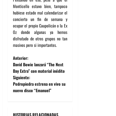
Monticello estuvo bien, tampoco
hubiese estado mal calendarizar el
concierto un fin de semana y
ocupar el propio Caupolicán o la Ex
Oz donde algunas ya hemos
disfrutado de otros grupos no tan
masivos pero si importantes.
N
Anterior:
David Bowie lanzará “The Next
a
Day Extra” con material inédito
Siguiente:
v
Pedropiedra estrena en vivo su
e
nuevo disco “Emanuel”
g
a
HISTORIAS RELACIONADAS