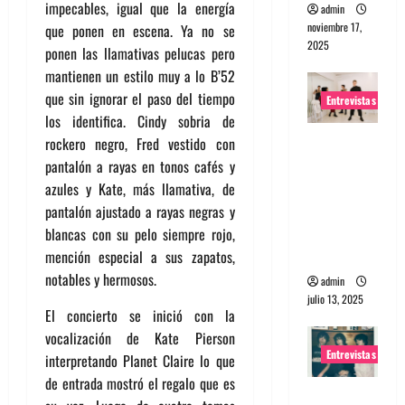
impecables, igual que la energía
admin
noviembre 17,
que ponen en escena. Ya no se
2025
ponen las llamativas pelucas pero
mantienen un estilo muy a lo B’52
que sin ignorar el paso del tiempo
Entrevistas
los identifica. Cindy sobria de
Entrevista
rockero negro, Fred vestido con
a The
pantalón a rayas en tonos cafés y
Wants: Su
azules y Kate, más llamativa, de
universo
pantalón ajustado a rayas negras y
distorsion
blancas con su pelo siempre rojo,
ado
mención especial a sus zapatos,
notables y hermosos.
admin
julio 13, 2025
El concierto se inició con la
vocalización de Kate Pierson
Entrevistas
interpretando Planet Claire lo que
de entrada mostró el regalo que es
Entrevista: