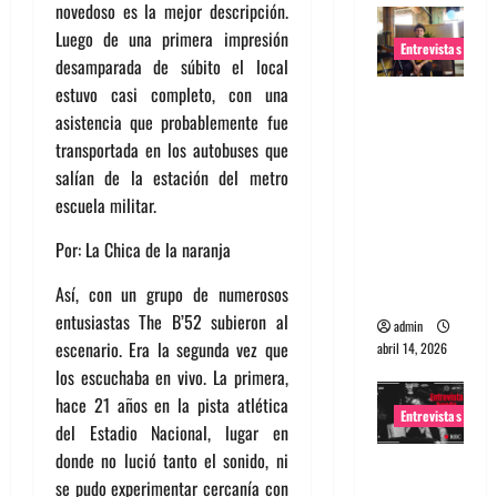
novedoso es la mejor descripción.
Luego de una primera impresión
Entrevistas
desamparada de súbito el local
estuvo casi completo, con una
Entrevista
asistencia que probablemente fue
Rudy De
transportada en los autobuses que
Anda:
salían de la estación del metro
Conquista
escuela militar.
ndo el
mundo,
Por: La Chica de la naranja
una tocata
a la vez
Así, con un grupo de numerosos
entusiastas The B’52 subieron al
admin
escenario. Era la segunda vez que
abril 14, 2026
los escuchaba en vivo. La primera,
hace 21 años en la pista atlética
Entrevistas
del Estadio Nacional, lugar en
donde no lució tanto el sonido, ni
Entrevista
se pudo experimentar cercanía con
a banda