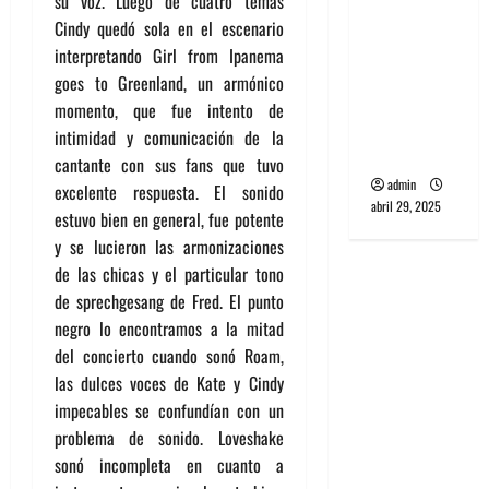
su voz. Luego de cuatro temas
banda
Cindy quedó sola en el escenario
PCR, No
interpretando Girl from Ipanema
Wave y Art
goes to Greenland, un armónico
punk de
momento, que fue intento de
Corea del
intimidad y comunicación de la
Sur
cantante con sus fans que tuvo
admin
excelente respuesta. El sonido
abril 29, 2025
estuvo bien en general, fue potente
y se lucieron las armonizaciones
de las chicas y el particular tono
de sprechgesang de Fred. El punto
negro lo encontramos a la mitad
del concierto cuando sonó Roam,
las dulces voces de Kate y Cindy
impecables se confundían con un
problema de sonido. Loveshake
sonó incompleta en cuanto a