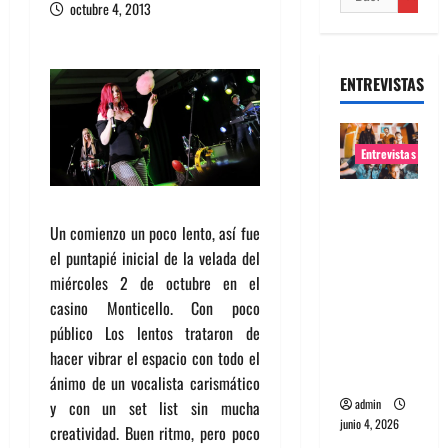
octubre 4, 2013
ENTREVISTAS
Entrevistas
Entrevista
banda
Un comienzo un poco lento, así fue
Evolfo:
el puntapié inicial de la velada del
Hablándol
miércoles 2 de octubre en el
e
casino Monticello. Con poco
directame
público Los lentos trataron de
nte a tu
hacer vibrar el espacio con todo el
espíritu
ánimo de un vocalista carismático
admin
y con un set list sin mucha
junio 4, 2026
creatividad. Buen ritmo, pero poco