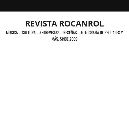
Saltar
al
contenido
REVISTA ROCANROL
MÚSICA – CULTURA – ENTREVISTAS – RESEÑAS – FOTOGRAFÍA DE RECITALES Y
MÁS. SINCE 2009