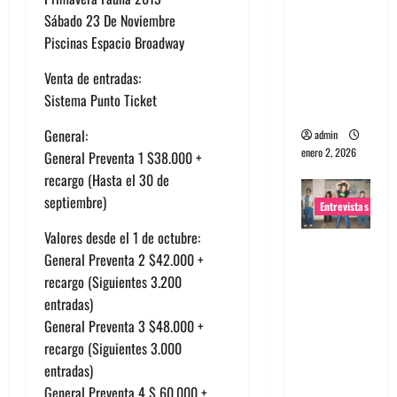
portugues
Sábado 23 De Noviembre
a
Piscinas Espacio Broadway
Maquina:
Venta de entradas:
Directo y
Sistema Punto Ticket
visceral
General:
admin
enero 2, 2026
General Preventa 1 $38.000 +
recargo (Hasta el 30 de
septiembre)
Entrevistas
Valores desde el 1 de octubre:
Entrevista
General Preventa 2 $42.000 +
a la banda
recargo (Siguientes 3.200
japonesa
entradas)
Zoobombs
General Preventa 3 $48.000 +
: Una
recargo (Siguientes 3.000
energía
entradas)
salvaje
General Preventa 4 $ 60.000 +