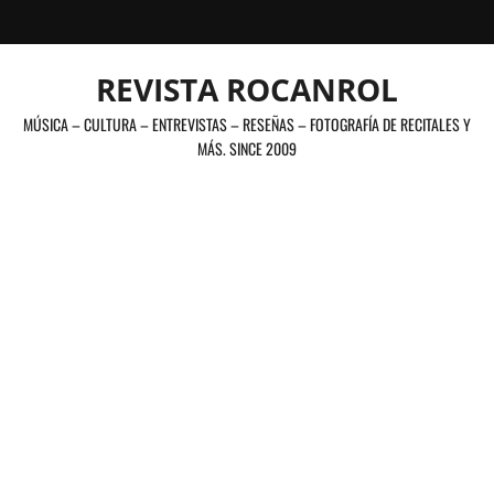
Saltar
al
contenido
REVISTA ROCANROL
MÚSICA – CULTURA – ENTREVISTAS – RESEÑAS – FOTOGRAFÍA DE RECITALES Y
MÁS. SINCE 2009