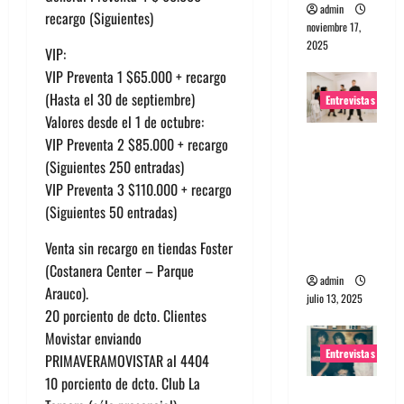
admin
recargo (Siguientes)
noviembre 17,
2025
VIP:
VIP Preventa 1 $65.000 + recargo
(Hasta el 30 de septiembre)
Entrevistas
Valores desde el 1 de octubre:
Entrevista
VIP Preventa 2 $85.000 + recargo
a The
(Siguientes 250 entradas)
Wants: Su
VIP Preventa 3 $110.000 + recargo
universo
(Siguientes 50 entradas)
distorsion
Venta sin recargo en tiendas Foster
ado
(Costanera Center – Parque
admin
Arauco).
julio 13, 2025
20 porciento de dcto. Clientes
Movistar enviando
Entrevistas
PRIMAVERAMOVISTAR al 4404
10 porciento de dcto. Club La
Entrevista: