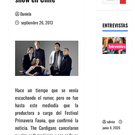
Daniela
septiembre 26, 2013
ENTREVISTAS
Entrevistas
Entrevista
banda
Evolfo:
Hablándol
Hace un tiempo que se venía
e
escuchando el rumor, pero no fue
directame
hasta este mediodía que la
nte a tu
productora a cargo del Festival
espíritu
Primavera Fauna, que confirmó la
admin
noticia. The Cardigans cancelaron
junio 4, 2026