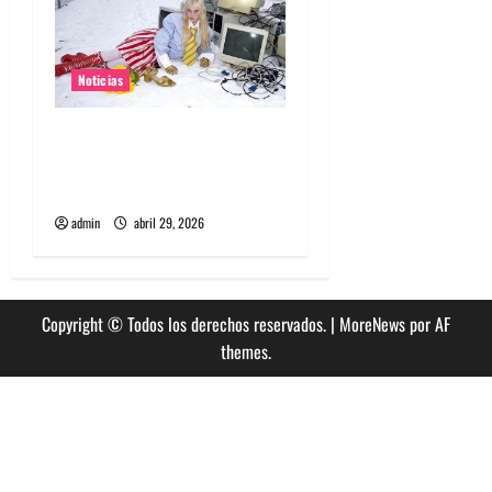
Noticias
Grimes lanzará nuevo disco
este 2026 llamado Psy
Opera
admin
abril 29, 2026
Copyright © Todos los derechos reservados.
|
MoreNews
por AF
themes.