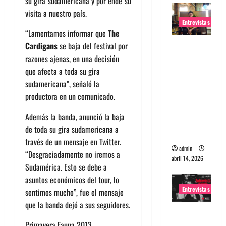
su gira sudamericana y por ende su
visita a nuestro país.
Entrevistas
“Lamentamos informar que
The
Entrevista
Cardigans
se baja del festival por
Rudy De
razones ajenas, en una decisión
Anda:
que afecta a toda su gira
Conquista
sudamericana”, señaló la
ndo el
productora en un comunicado.
mundo,
Además la banda, anunció la baja
una tocata
de toda su gira sudamericana a
a la vez
través de un mensaje en Twitter.
admin
“Desgraciadamente no iremos a
abril 14, 2026
Sudamérica. Esto se debe a
asuntos económicos del tour, lo
Entrevistas
sentimos mucho”, fue el mensaje
que la banda dejó a sus seguidores.
Entrevista
a banda
Primavera Fauna 2013