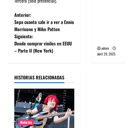
Tercera (sólo presencial).
banda
PCR, No
N
Anterior:
Wave y Art
Sepa cuanto sale ir a ver a Ennio
punk de
a
Morricone y Mike Patton
Corea del
Siguiente:
v
Sur
Donde comprar vinilos en EEUU
admin
e
– Parte II (New York)
abril 29, 2025
g
a
HISTORIAS RELACIONADAS
c
i
ó
n
Noticias