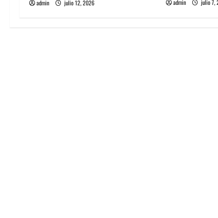
e
admin
julio 7,
admin
julio 12, 2026
n
t
r
a
d
a
s