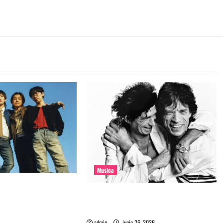
Musica
e la banda coreana
The Rolling Stones estrenó nuevo
mado Molecular
single llamado Jealous Lover
admin
junio 26, 2026