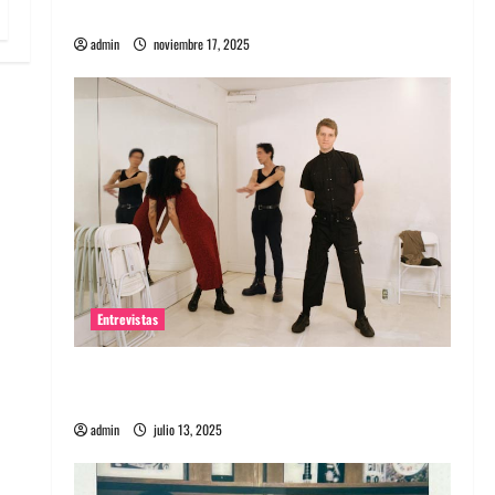
energía salvaje
admin
noviembre 17, 2025
Entrevistas
Entrevista a The Wants: Su universo
distorsionado
admin
julio 13, 2025