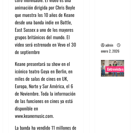
portugues
animación dirigida por Chris Boyle
a
que muestra los 10 años de Keane
Maquina:
desde una banda indie en Battle,
Directo y
East Sussex a uno de los mayores
visceral
grupos británicos del mundo. El
video será estrenado en Vevo el 30
admin
enero 2, 2026
de septiembre
Keane presentará su show en el
Entrevistas
icónico teatro Goya en Berlin, en
miles de salas de cines en UK,
Entrevista
Europa, Norte y Sur América, el 6
a la banda
de Noviembre. Toda la información
japonesa
de las funciones en cines ya está
Zoobombs
disponible en
: Una
www.keanemusic.com.
energía
salvaje
La banda ha vendido 11 millones de