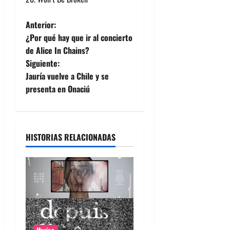
N
Anterior:
¿Por qué hay que ir al concierto
a
de Alice In Chains?
Siguiente:
v
Jauría vuelve a Chile y se
e
presenta en Onaciú
g
a
HISTORIAS RELACIONADAS
c
i
ó
n
Musica