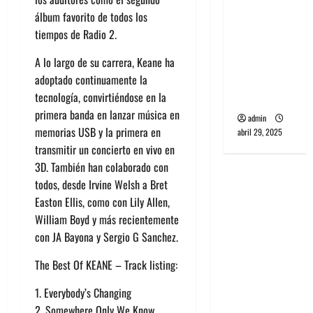
banda
álbum favorito de todos los
PCR, No
tiempos de Radio 2.
Wave y Art
A lo largo de su carrera, Keane ha
punk de
adoptado continuamente la
Corea del
tecnología, convirtiéndose en la
Sur
primera banda en lanzar música en
admin
memorias USB y la primera en
abril 29, 2025
transmitir un concierto en vivo en
3D. También han colaborado con
todos, desde Irvine Welsh a Bret
Easton Ellis, como con Lily Allen,
William Boyd y más recientemente
con JA Bayona y Sergio G Sanchez.
The Best Of KEANE – Track listing:
1. Everybody’s Changing
2. Somewhere Only We Know