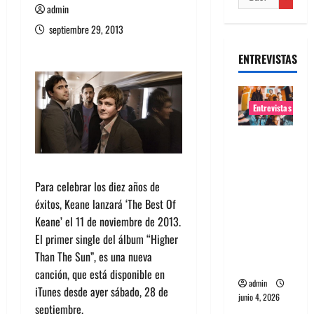
admin
septiembre 29, 2013
ENTREVISTAS
Entrevistas
Entrevista
banda
Evolfo:
Para celebrar los diez años de
Hablándol
éxitos, Keane lanzará ‘The Best Of
e
Keane’ el 11 de noviembre de 2013.
directame
El primer single del álbum “Higher
nte a tu
Than The Sun”, es una nueva
espíritu
canción, que está disponible en
admin
iTunes desde ayer sábado, 28 de
junio 4, 2026
septiembre.