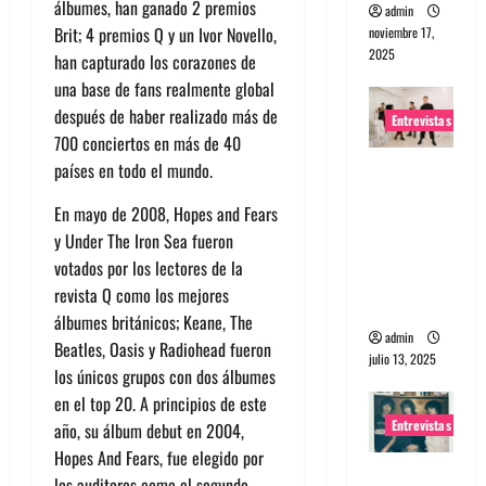
álbumes, han ganado 2 premios
admin
Brit; 4 premios Q y un Ivor Novello,
noviembre 17,
2025
han capturado los corazones de
una base de fans realmente global
después de haber realizado más de
Entrevistas
700 conciertos en más de 40
Entrevista
países en todo el mundo.
a The
En mayo de 2008, Hopes and Fears
Wants: Su
y Under The Iron Sea fueron
universo
votados por los lectores de la
distorsion
revista Q como los mejores
ado
álbumes británicos; Keane, The
admin
Beatles, Oasis y Radiohead fueron
julio 13, 2025
los únicos grupos con dos álbumes
en el top 20. A principios de este
Entrevistas
año, su álbum debut en 2004,
Hopes And Fears, fue elegido por
Entrevista:
los auditores como el segundo