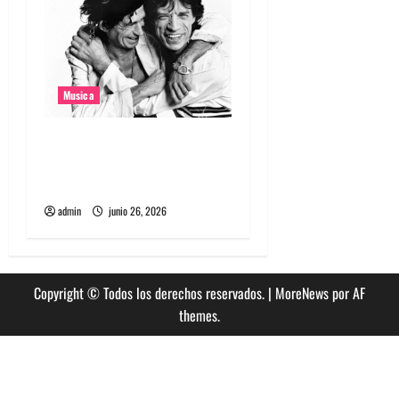
Musica
The Rolling Stones estrenó
nuevo single llamado
Jealous Lover
admin
junio 26, 2026
Copyright © Todos los derechos reservados.
|
MoreNews
por AF
themes.