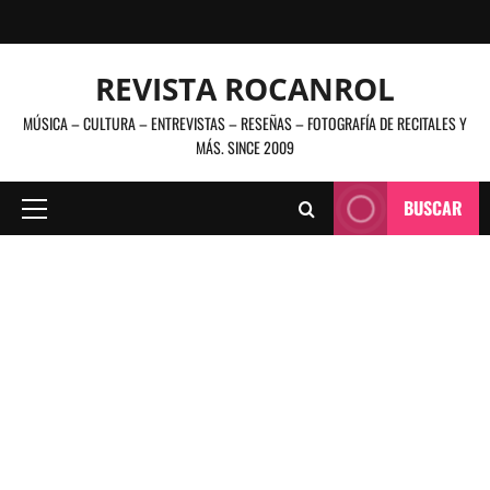
Saltar
al
contenido
REVISTA ROCANROL
MÚSICA – CULTURA – ENTREVISTAS – RESEÑAS – FOTOGRAFÍA DE RECITALES Y
MÁS. SINCE 2009
BUSCAR
Menú
principal