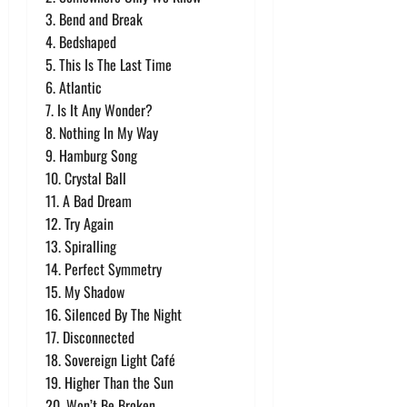
3. Bend and Break
4. Bedshaped
5. This Is The Last Time
6. Atlantic
7. Is It Any Wonder?
8. Nothing In My Way
9. Hamburg Song
10. Crystal Ball
11. A Bad Dream
12. Try Again
13. Spiralling
14. Perfect Symmetry
15. My Shadow
16. Silenced By The Night
17. Disconnected
18. Sovereign Light Café
19. Higher Than the Sun
20. Won’t Be Broken