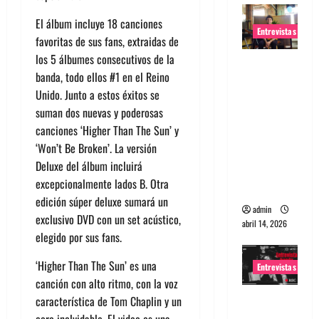
El álbum incluye 18 canciones
Entrevistas
favoritas de sus fans, extraidas de
los 5 álbumes consecutivos de la
Entrevista
banda, todo ellos #1 en el Reino
Rudy De
Unido. Junto a estos éxitos se
Anda:
suman dos nuevas y poderosas
Conquista
canciones ‘Higher Than The Sun’ y
ndo el
‘Won’t Be Broken’. La versión
mundo,
Deluxe del álbum incluirá
una tocata
excepcionalmente lados B. Otra
a la vez
edición súper deluxe sumará un
admin
exclusivo DVD con un set acústico,
abril 14, 2026
elegido por sus fans.
‘Higher Than The Sun’ es una
Entrevistas
canción con alto ritmo, con la voz
Entrevista
característica de Tom Chaplin y un
a banda
coro inolvidable. El video es una