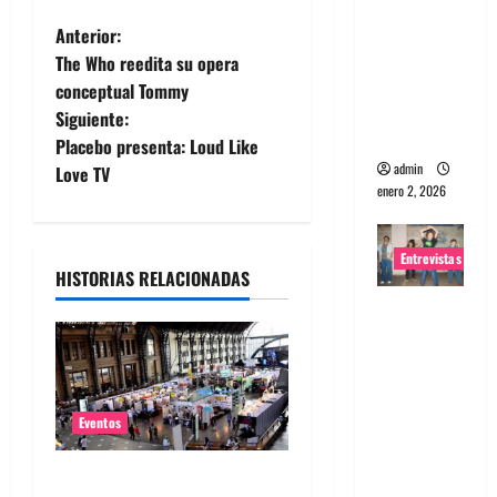
portugues
N
Anterior:
a
The Who reedita su opera
a
Maquina:
conceptual Tommy
Directo y
Siguiente:
v
visceral
Placebo presenta: Loud Like
admin
e
Love TV
enero 2, 2026
g
Entrevistas
a
HISTORIAS RELACIONADAS
Entrevista
c
a la banda
i
japonesa
Zoobombs
ó
: Una
Eventos
energía
n
salvaje
Feria Pulsar inicia la venta