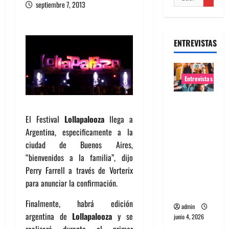
septiembre 7, 2013
ENTREVISTAS
Entrevistas
Entrevista
banda
El Festival
Lollapalooza
llega a
Evolfo:
Argentina, especificamente a la
Hablándol
ciudad de Buenos Aires,
e
“bienvenidos a la familia”, dijo
directame
Perry Farrell a través de Vorterix
nte a tu
para anunciar la confirmación.
espíritu
Finalmente, habrá edición
admin
argentina de
Lollapalooza
y se
junio 4, 2026
realizará durante el primer