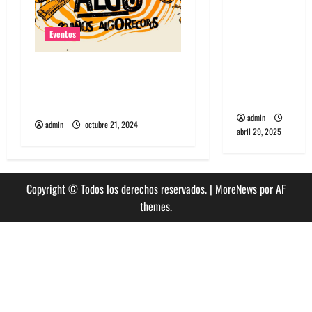
banda
PCR, No
Eventos
Wave y Art
punk de
Algorecords celebra 22°
Corea del
aniversario con festival
Sur
gratuito en Perrera
admin
admin
octubre 21, 2024
abril 29, 2025
Copyright © Todos los derechos reservados.
|
MoreNews
por AF
themes.