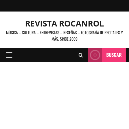
Saltar
al
contenido
REVISTA ROCANROL
MÚSICA – CULTURA – ENTREVISTAS – RESEÑAS – FOTOGRAFÍA DE RECITALES Y
MÁS. SINCE 2009
BUSCAR
Menú
principal