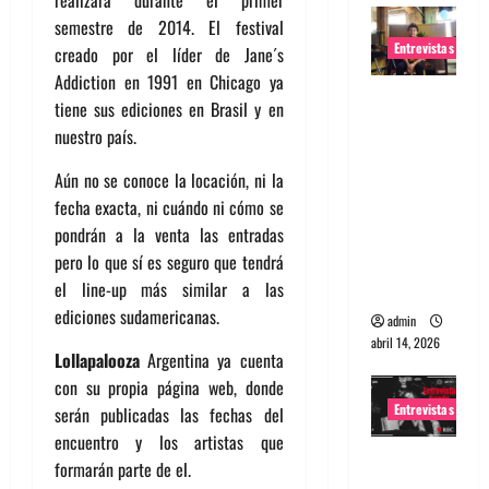
semestre de 2014. El festival
Entrevistas
creado por el líder de Jane´s
Addiction en 1991 en Chicago ya
Entrevista
tiene sus ediciones en Brasil y en
Rudy De
nuestro país.
Anda:
Conquista
Aún no se conoce la locación, ni la
ndo el
fecha exacta, ni cuándo ni cómo se
mundo,
pondrán a la venta las entradas
una tocata
pero lo que sí es seguro que tendrá
a la vez
el line-up más similar a las
ediciones sudamericanas.
admin
abril 14, 2026
Lollapalooza
Argentina ya cuenta
con su propia página web, donde
Entrevistas
serán publicadas las fechas del
encuentro y los artistas que
Entrevista
formarán parte de el.
a banda