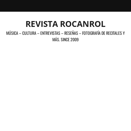
Saltar
al
contenido
REVISTA ROCANROL
MÚSICA – CULTURA – ENTREVISTAS – RESEÑAS – FOTOGRAFÍA DE RECITALES Y
MÁS. SINCE 2009