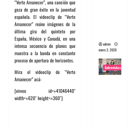
“Verte Amanecer”, una canción que
portugues
goza de gran éxito en la juventud
a
española. El videoclip de “Verte
Maquina:
Amanecer” reúne imágenes de la
Directo y
última gira del quinteto por
visceral
España, México y Canadá, en una
admin
intensa secuencia de planos que
enero 2, 2026
muestra a la banda en constante
proceso de apertura de horizontes.
Entrevistas
Mira el videoclip de “Verte
Amanecer” acá:
Entrevista
a la banda
[vimeo id=»41046440″
japonesa
width=»620″ height=»360″]
Zoobombs
: Una
energía
salvaje