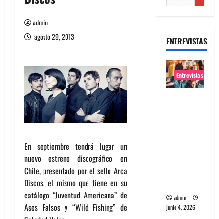
admin
agosto 29, 2013
ENTREVISTAS
Entrevistas
Entrevista
banda
Evolfo:
Hablándol
En septiembre tendrá lugar un
e
nuevo estreno discográfico en
directame
Chile, presentado por el sello Arca
nte a tu
Discos, el mismo que tiene en su
espíritu
catálogo “Juventud Americana” de
admin
Ases Falsos y “Wild Fishing” de
junio 4, 2026