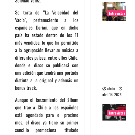
Soledad Velez.
Se trata de “La Velocidad del
Entrevistas
Vacío”, perteneciente a los
Entrevista
españoles Dorian, que en dicho
Rudy De
país ha estado dentro de los 11
Anda:
más vendidos, lo que ha permitido
Conquista
a la agrupación llevar su música a
ndo el
diferentes países, entre ellos Chile,
mundo,
donde el disco se publicará con
una tocata
una edición que tendrá una portada
a la vez
distinta a la original y además un
bonus track.
admin
abril 14, 2026
Aunque el lanzamiento del álbum
que trae a Chile a los españoles
Entrevistas
está agendado para el próximo
mes, el disco ya tiene su primer
Entrevista
sencillo promocional titulado
a banda