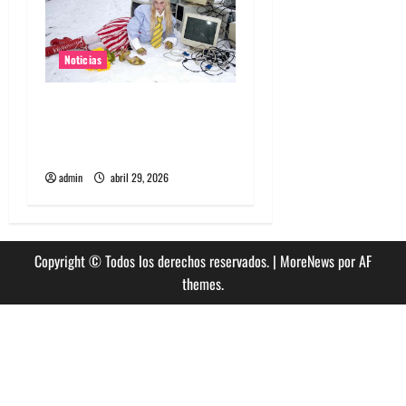
Noticias
Grimes lanzará nuevo disco
este 2026 llamado Psy
Opera
admin
abril 29, 2026
Copyright © Todos los derechos reservados.
|
MoreNews
por AF
themes.