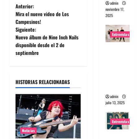
admin
N
Anterior:
noviembre 17,
Mira el nuevo video de Los
2025
a
Campesinos!
Siguiente:
v
Entrevistas
Nuevo álbum de Nine Inch Nails
e
disponible desde el 2 de
Entrevista
septiembre
a The
g
Wants: Su
a
universo
distorsion
HISTORIAS RELACIONADAS
c
ado
i
admin
julio 13, 2025
ó
Entrevistas
n
Noticias
d
Entrevista: