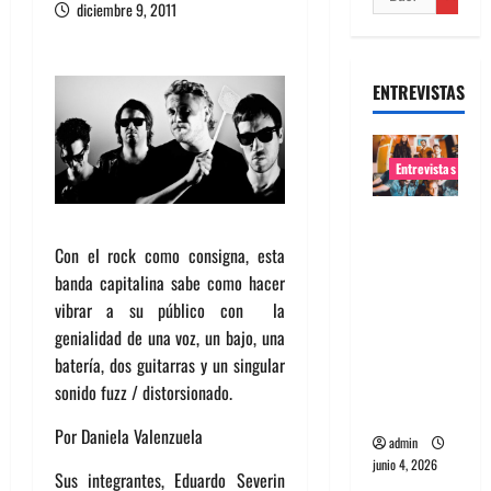
diciembre 9, 2011
ENTREVISTAS
Entrevistas
Entrevista
banda
Con el rock como consigna, esta
Evolfo:
banda capitalina sabe como hacer
Hablándol
vibrar a su público con la
e
genialidad de una voz, un bajo, una
directame
batería, dos guitarras y un singular
nte a tu
sonido fuzz / distorsionado.
espíritu
Por Daniela Valenzuela
admin
junio 4, 2026
Sus integrantes, Eduardo Severin