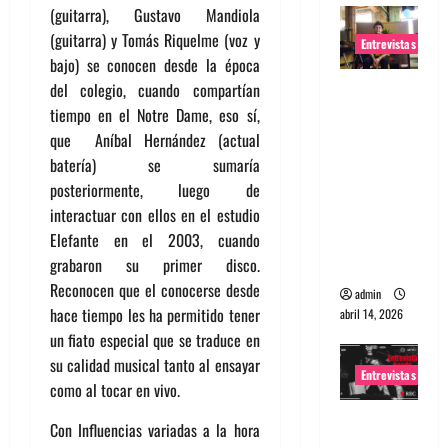
(guitarra), Gustavo Mandiola
(guitarra) y Tomás Riquelme (voz y
Entrevistas
bajo) se conocen desde la época
Entrevista
del colegio, cuando compartían
Rudy De
tiempo en el Notre Dame, eso sí,
Anda:
que Aníbal Hernández (actual
Conquista
batería) se sumaría
ndo el
posteriormente, luego de
mundo,
interactuar con ellos en el estudio
una tocata
Elefante en el 2003, cuando
a la vez
grabaron su primer disco.
Reconocen que el conocerse desde
admin
hace tiempo les ha permitido tener
abril 14, 2026
un fiato especial que se traduce en
su calidad musical tanto al ensayar
Entrevistas
como al tocar en vivo.
Entrevista
Con Influencias variadas a la hora
a banda