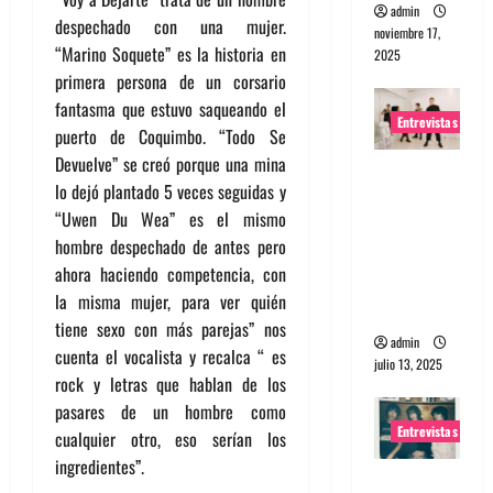
admin
despechado con una mujer.
noviembre 17,
“Marino Soquete” es la historia en
2025
primera persona de un corsario
fantasma que estuvo saqueando el
Entrevistas
puerto de Coquimbo. “Todo Se
Devuelve” se creó porque una mina
Entrevista
lo dejó plantado 5 veces seguidas y
a The
“Uwen Du Wea” es el mismo
Wants: Su
hombre despechado de antes pero
universo
ahora haciendo competencia, con
distorsion
la misma mujer, para ver quién
ado
tiene sexo con más parejas” nos
admin
cuenta el vocalista y recalca “ es
julio 13, 2025
rock y letras que hablan de los
pasares de un hombre como
Entrevistas
cualquier otro, eso serían los
ingredientes”.
Entrevista: