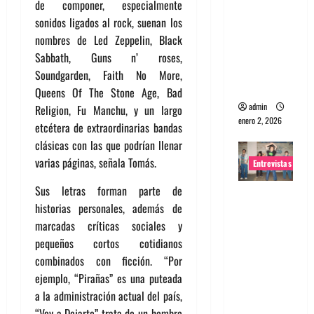
de componer, especialmente
portugues
sonidos ligados al rock, suenan los
a
nombres de Led Zeppelin, Black
Maquina:
Sabbath, Guns n’ roses,
Directo y
Soundgarden, Faith No More,
visceral
Queens Of The Stone Age, Bad
admin
Religion, Fu Manchu, y un largo
enero 2, 2026
etcétera de extraordinarias bandas
clásicas con las que podrían llenar
varias páginas, señala Tomás.
Entrevistas
Sus letras forman parte de
Entrevista
historias personales, además de
a la banda
marcadas críticas sociales y
japonesa
pequeños cortos cotidianos
Zoobombs
combinados con ficción. “Por
: Una
ejemplo, “Pirañas” es una puteada
energía
a la administración actual del país,
salvaje
“Voy a Dejarte” trata de un hombre