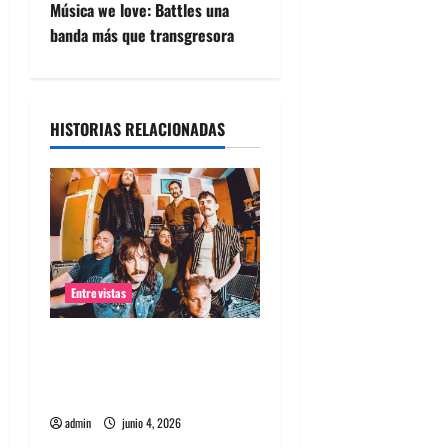
v
Música we love: Battles una
e
banda más que transgresora
g
a
HISTORIAS RELACIONADAS
c
i
ó
n
Entrevistas
d
Entrevista banda Evolfo:
Hablándole directamente a
e
tu espíritu
e
admin
junio 4, 2026