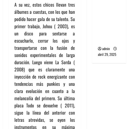
banda
A su vez, estos chicos llevan tres
PCR, No
álbumes a cuestas, con los que han
Wave y Art
podido hacer gala de su talento. Su
punk de
primer trabajo, Johou ( 2003), es
Corea del
un disco para sentarse a
Sur
escucharlo, cerrar los ojos y
transportarse con la fusión de
admin
sonidos experimentales de larga
abril 29, 2025
duración. Luego viene La Sorda (
2008) que es claramente una
inyección de rock energizante con
tendencias más punkies y una
clara evolución en cuanto a la
melancolía del primero. Su última
placa Todo se devuelve ( 2011),
sigue la línea del anterior con
letras atrevidas, se oyen los
instrumentos en su máxima