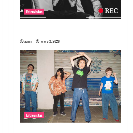
Entrevistas
Entrevista a banda portuguesa Maquina:
Directo y visceral
admin
enero 2, 2026
Entrevistas
Entrevista a la banda japonesa Zoobombs: Una