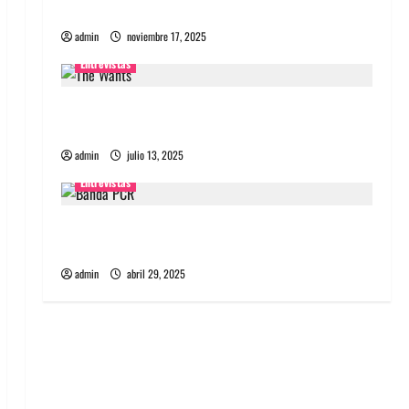
energía salvaje
admin
noviembre 17, 2025
Entrevistas
Entrevista a The Wants: Su universo
distorsionado
admin
julio 13, 2025
Entrevistas
Entrevista: banda PCR, No Wave y Art punk de
Corea del Sur
admin
abril 29, 2025