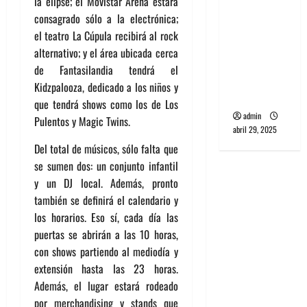
la elipse; el Movistar Arena estará
banda
consagrado sólo a la electrónica;
PCR, No
el teatro La Cúpula recibirá al rock
Wave y Art
alternativo; y el área ubicada cerca
punk de
de Fantasilandia tendrá el
Corea del
Kidzpalooza, dedicado a los niños y
Sur
que tendrá shows como los de Los
admin
Pulentos y Magic Twins.
abril 29, 2025
Del total de músicos, sólo falta que
se sumen dos: un conjunto infantil
y un DJ local. Además, pronto
también se definirá el calendario y
los horarios. Eso sí, cada día las
puertas se abrirán a las 10 horas,
con shows partiendo al mediodía y
extensión hasta las 23 horas.
Además, el lugar estará rodeado
por merchandising y stands que