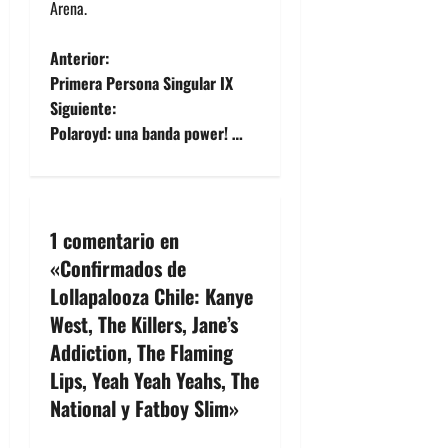
Arena.
N
Anterior:
Primera Persona Singular IX
a
Siguiente:
Polaroyd: una banda power! …
v
e
g
1 comentario en
a
«
Confirmados de
Lollapalooza Chile: Kanye
c
West, The Killers, Jane’s
i
Addiction, The Flaming
Lips, Yeah Yeah Yeahs, The
ó
National y Fatboy Slim
»
n