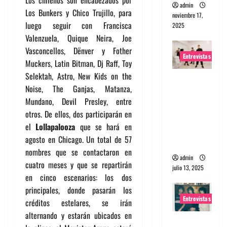
admin
Los Bunkers y Chico Trujillo, para
noviembre 17,
luego seguir con Francisca
2025
Valenzuela, Quique Neira, Joe
Vasconcellos, Dënver y Fother
Entrevistas
Muckers, Latin Bitman, Dj Raff, Toy
Selektah, Astro, New Kids on the
Entrevista
Noise, The Ganjas, Matanza,
a The
Mundano, Devil Presley, entre
Wants: Su
otros. De ellos, dos participarán en
universo
el
Lollapalooza
que se hará en
distorsion
agosto en Chicago. Un total de 57
ado
nombres que se contactaron en
admin
cuatro meses y que se repartirán
julio 13, 2025
en cinco escenarios: los dos
principales, donde pasarán los
Entrevistas
créditos estelares, se irán
alternando y estarán ubicados en
Entrevista: