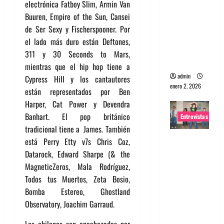
electrónica Fatboy Slim, Armin Van
portugues
Buuren, Empire of the Sun, Cansei
a
de Ser Sexy y Fischerspooner. Por
Maquina:
el lado más duro están Deftones,
Directo y
311 y 30 Seconds to Mars,
visceral
mientras que el hip hop tiene a
admin
Cypress Hill y los cantautores
enero 2, 2026
están representados por Ben
Harper, Cat Power y Devendra
Banhart. El pop británico
Entrevistas
tradicional tiene a James. También
Entrevista
está Perry Etty v7s Chris Coz,
a la banda
Datarock, Edward Sharpe (& the
japonesa
MagneticZeros, Mala Rodríguez,
Zoobombs
Todos tus Muertos, Zeta Bosio,
: Una
Bomba Estereo, Ghostland
energía
Observatory, Joachim Garraud.
salvaje
Los chilenos son encabezados por