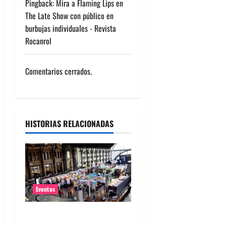
Pingback:
Mira a Flaming Lips en
d
The Late Show con público en
burbujas individuales - Revista
e
Rocanrol
e
Comentarios cerrados.
n
t
r
HISTORIAS RELACIONADAS
a
d
a
Eventos
s
Feria Pulsar inicia la venta