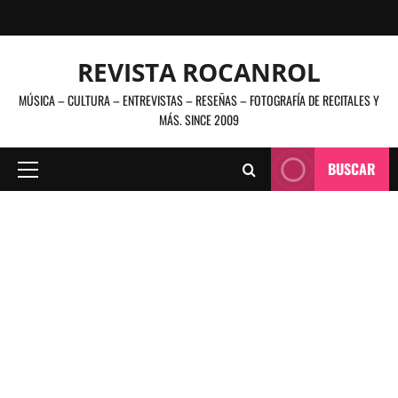
Saltar
al
contenido
REVISTA ROCANROL
MÚSICA – CULTURA – ENTREVISTAS – RESEÑAS – FOTOGRAFÍA DE RECITALES Y
MÁS. SINCE 2009
BUSCAR
Menú
principal