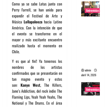
Como ya se sabe Lotus junto con
Perry Farrell, se han unido para
Entrevistas
expandir el Festival de Arte y
Entrevista
Música
Lollapalooza
hacia Latino
Rudy De
América. Con la intención de que
Anda:
el evento se transforme en el
Conquista
mayor y más excitante encuentro
ndo el
realizado hasta el momento en
mundo,
Chile.
una tocata
Y es que al fin!! Ya tenemos los
a la vez
nombres de los artistas
admin
confirmados que se presentarán en
abril 14, 2026
tan magno evento y estos
son:
Kanye
West
, The Killers,
Entrevistas
Jane’s Addiction, del rock indie The
Flaming Lips, Yeah Yeah Yeahs, The
Entrevista
National y The Drums. En el área
a banda