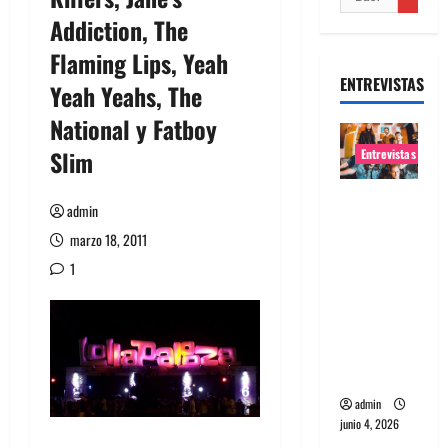
Addiction, The
Flaming Lips, Yeah
ENTREVISTAS
Yeah Yeahs, The
National y Fatboy
Slim
Entrevistas
Entrevista
admin
banda
marzo 18, 2011
Evolfo:
1
Hablándol
e
directame
nte a tu
espíritu
admin
junio 4, 2026