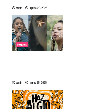
de abono a sólo $18 mil
admin
agosto 20, 2025
Eventos
Lanzamiento serie
documental Si el Río Suena:
sobre cantautoras de la
Región de Los Ríos
admin
marzo 25, 2025