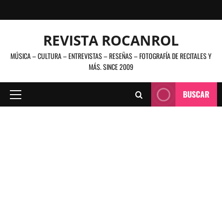
Saltar
al
contenido
REVISTA ROCANROL
MÚSICA – CULTURA – ENTREVISTAS – RESEÑAS – FOTOGRAFÍA DE RECITALES Y
MÁS. SINCE 2009
BUSCAR
Menú
principal