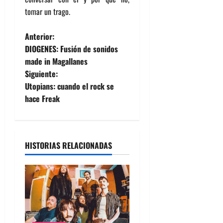
tomar un trago.
N
Anterior:
DIOGENES: Fusión de sonidos
a
made in Magallanes
Siguiente:
v
Utopians: cuando el rock se
e
hace Freak
g
a
HISTORIAS RELACIONADAS
c
i
ó