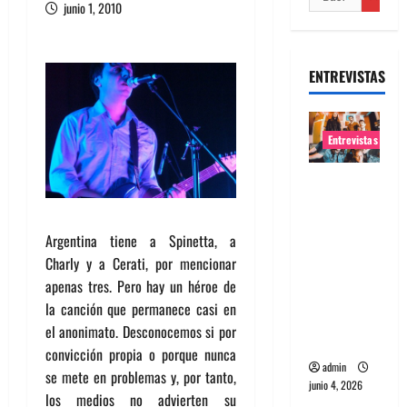
junio 1, 2010
ENTREVISTAS
Entrevistas
Entrevista
banda
Evolfo:
Argentina tiene a Spinetta, a
Hablándol
Charly y a Cerati, por mencionar
e
apenas tres. Pero hay un héroe de
directame
la canción que permanece casi en
nte a tu
el anonimato. Desconocemos si por
espíritu
convicción propia o porque nunca
admin
se mete en problemas y, por tanto,
junio 4, 2026
los medios no advierten su