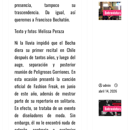
presencia, tampoco su
trascendencia. Da igual, así
Entrevistas
queremos a Francisco Bochatón.
Entrevista
Texto y fotos: Melissa Peraza
Rudy De
Anda:
Ni la lluvia impidió que el Bocha
Conquista
diera su primer recital en Chile
ndo el
después de tantos años, y luego del
mundo,
auge, separación y posterior
una tocata
reunión de Peligrosos Gorriones. En
a la vez
esta ocasión presentó la canción
admin
oficial de Fashion Freak, en junio
abril 14, 2026
de este año, además de mostrar
parte de su repertorio en solitario.
En efecto, se trataba de un evento
Entrevistas
de diseñadores de moda. Sin
Entrevista
embargo, él no le encontró nada de
a banda
extraño, contrario a cualquier