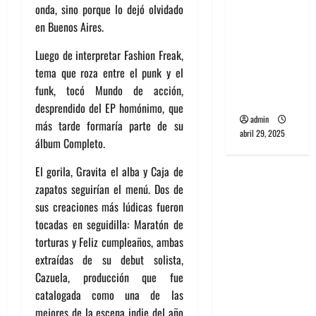
onda, sino porque lo dejó olvidado
banda
en Buenos Aires.
PCR, No
Wave y Art
Luego de interpretar Fashion Freak,
punk de
tema que roza entre el punk y el
Corea del
funk, tocó Mundo de acción,
Sur
desprendido del EP homónimo, que
admin
más tarde formaría parte de su
abril 29, 2025
álbum Completo.
El gorila, Gravita el alba y Caja de
zapatos seguirían el menú. Dos de
sus creaciones más lúdicas fueron
tocadas en seguidilla: Maratón de
torturas y Feliz cumpleaños, ambas
extraídas de su debut solista,
Cazuela, producción que fue
catalogada como una de las
mejores de la escena indie del año