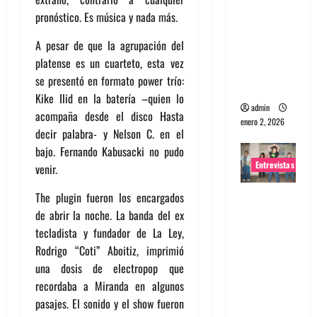
portugues
pronóstico. Es música y nada más.
a
A pesar de que la agrupación del
Maquina:
platense es un cuarteto, esta vez
Directo y
se presentó en formato power trío:
visceral
Kike Ilid en la batería –quien lo
admin
acompaña desde el disco Hasta
enero 2, 2026
decir palabra- y Nelson C. en el
bajo. Fernando Kabusacki no pudo
Entrevistas
venir.
Entrevista
The plugin fueron los encargados
a la banda
de abrir la noche. La banda del ex
japonesa
tecladista y fundador de La Ley,
Zoobombs
Rodrigo “Coti” Aboitiz, imprimió
: Una
una dosis de electropop que
energía
recordaba a Miranda en algunos
salvaje
pasajes. El sonido y el show fueron