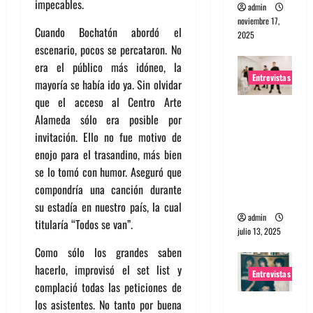
impecables.
admin
noviembre 17,
Cuando Bochatón abordó el
2025
escenario, pocos se percataron. No
era el público más idóneo, la
Entrevistas
mayoría se había ido ya. Sin olvidar
que el acceso al Centro Arte
Entrevista
Alameda sólo era posible por
a The
invitación. Ello no fue motivo de
Wants: Su
enojo para el trasandino, más bien
universo
se lo tomó con humor. Aseguró que
distorsion
compondría una canción durante
ado
su estadía en nuestro país, la cual
admin
titularía “Todos se van”.
julio 13, 2025
Como sólo los grandes saben
hacerlo, improvisó el set list y
Entrevistas
complació todas las peticiones de
los asistentes. No tanto por buena
Entrevista: